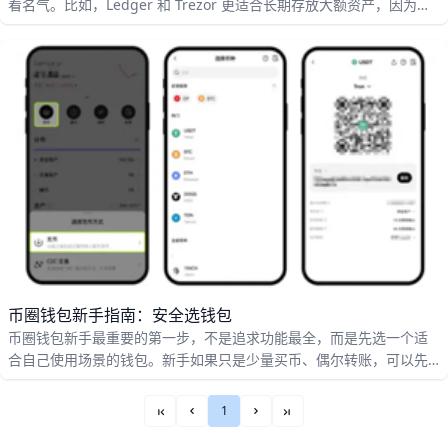
看名气。比如，Ledger 和 Trezor 更适合长期存放大额资产，因为它
们属于冷钱包，安全性更高；MetaMask、Trust Wallet、Coinbase
Wallet 这类热钱包更适合日常转账、连接 DApp 和参与 DeFi；如果你
常用 Solana 生态，Phantom 会更顺手，而中文用户做多链管理时，
imToken 也很常见，整体操作更直观。
币圈钱包新手指南：安全选钱包
币圈钱包新手最重要的第一步，不是追求功能最全，而是先选一个适
合自己使用场景的钱包。新手如果只是少量买币、偶尔转账，可以先
从操作简单的钱包开始；如果你准备长期持有，比如存放几个月甚至
几年，那么更适合考虑硬件钱包或冷钱包，因为它们更强调离线安
1
««
«
»
»»
全，适合保存大额资产。