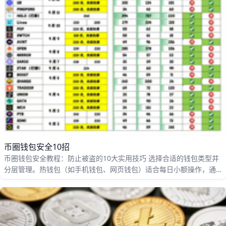
币圈钱包安全10招
币圈钱包安全教程：防止被盗的10大实用技巧 选择合适的钱包类型并
分层管理。热钱包（如手机钱包、网页钱包）适合每日小额操作，通
常风险较高；冷钱包（如硬件钱包、纸钱包、金属助记词卡）适合长
期存放大额资产，例如 1 BTC 或等值资产最好放在冷钱包中以降低被
盗风险。举例：如果你总资产为 10 BTC，可以把 0.5–1 BTC 放在热钱
包用于交易，剩余 9–9.5 BTC 存到硬件或冷存储中，这样即使热钱包
被攻破，损失也可控。