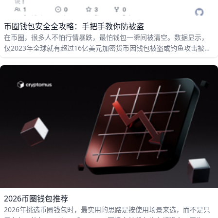
币圈钱包安全全攻略：手把手教你防被盗
在币圈，很多人不怕行情暴跌，最怕钱包一瞬间被清空。数据显示，
仅2023年全球就有超过16亿美元加密货币因钱包被盗或钓鱼攻击被偷
走，平均每起事件损失数万美元。很多用户一辈子积累的资产，可能
只因为一次误操作或一点疏忽就在几秒钟内消失。保护你的币圈钱
包，核心就是保护好你的私钥、助记词和整个使用环境。本文会从“钱
包选择—安全设置—日常习惯—风险识别”四个部分，帮你系统梳理解
决方案，让你的钱包更安全、更放心。
2026币圈钱包推荐
2026年挑选币圈钱包时，最实用的思路是按使用场景来选，而不是只