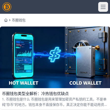
Ope
币圈钱包
Home
币圈钱包类型全解析：冷热钱包优缺点
1. 币圈钱包是什么 币圈钱包是用来管理加密资产私钥的工具，不是单
纯“存币”的地方。钱包本身不直接保存币，真正决定你能不能动用资产
的，是私钥和助记词。只要私钥还在，你就能控制对应链上的资产；