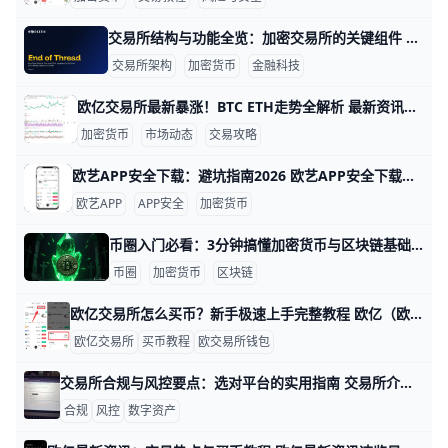
交易所结构与功能全览：加密交易所的关键组件 交易所介绍：理解加密交易所的基本结构与功能 在数字货币领域，交易所是连接买家和卖家的核心平台。例如，币安、Coinbase 等平台通过一个统一入口，帮助用户快速下单、查看行情和完成资金转移。为了让新手更易理解，本文用简单语言来讲清楚现货与衍生品交易所的常见结构与功能。
交易所架构
加密货币
金融科技
欧亿交易所最新暴涨！BTC ETH走势全解析 最新资讯：欧亿交易所市场动态与走势解读 欧亿交易所是全球热门的加密货币平台，每天交易量超过100亿美元，用户超过5000万。最近一周，平台新增了5种热门币种上线，比如SOL和TON，总市值达到2.8万亿美元，比上月增长3.2%。举例来说，BTC/USDT交易对24小时成交15亿美元，平均每秒处理5000笔订单，让交易更顺畅。
加密货币
市场动态
交易攻略
欧艺APP安全下载：避坑指南2026 欧艺APP安全下载指南 你想知道欧艺APP在哪里下载最安全？别担心，我来一步步告诉你最靠谱的方法。欧艺APP通常指加密货币交易平台，比如欧yi（O易）的中文昵称，它有iOS和安卓版本。官方数据显示，2026年已有超过5000万用户通过正规渠道下载，避免了90%的诈骗风险。
欧艺APP
APP安全
加密货币
币圈入门必看：3分钟搞懂加密货币与区块链基础 币圈，简单来说，就是围绕加密货币和区块链技术形成的“数字资产圈子”。它包括比特币、以太坊等主流币种的买卖，以及DeFi（去中心化金融）、NFT（非同质化代币）、元宇宙、Web3等多种应用。根据CoinGecko 2025年的数据，全球加密货币总市值已经突破2万亿美元，涉及上万种不同币种和项目，每天有数百万人参与交易或投资。对于普通用户而言，币圈不再是极客专属的小众领域，而是普通人也能通过手机钱包和交易所轻松参与的新一代数字金融生态。
币圈
加密货币
区块链
欧亿交易所怎么买币？新手极速上手完整教程 欧亿（欧交易所）是全球领先的数字资产交易平台之一，为用户提供了现货交易、合约、理财、C2C等多种交易方式，还配套有欧亿数字钱包，支持多链币种管理，无论是新手第一次买币，还是进阶用户做短线交易，都可以在欧亿找到合适的功能。平台目前上架超过1,000种主流与热门币种，包括BTC、ETH、SOL、USDT等，首页实时行情可以查看价格、涨跌幅、24小时交易量等数据，方便用户判断行情趋势。
欧亿交易所
买币教程
欧交易所钱包
交易所合规与风控要点：选对平台的实用指南 交易所介绍：为何选择合规交易所与风控要点 在数字资产交易日益普及的今天，选择一个合规的交易所是保护资金、降低风险的第一步。合规交易所通常会有更严格的身份验证、资金分离和交易记录披露，让你在遇到问题时能获得更明确的保障和赔付机制。举例来说，一些合规平台会提供专门的资金保险与独立审计报告，即使遇到系统异常也更容易追溯和赔付。简言之，合规不仅是法规要求，也是提升平台信任与长期稳定运营的基石。
合规
风控
数字资产