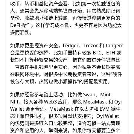
收币、转币和基础资产查看。比如第一次接触钱包的
人，通常会先从移动端热钱包开始，用它熟悉助记词
备份、收款地址和链上转账，再慢慢过渡到更复杂的
DeFi 操作。这样学习成本低，也更不容易因为功能太
多而混乱。
如果你更重视资产安全，Ledger、Trezor 和 Tangem
会是更稳妥的选择。比如手里持有较多 BTC、ETH 或
长期不打算频繁交易的资产，把它们放进硬件钱包比
一直放在手机钱包里更安心，因为私钥不会长期暴露
在联网环境中。对很多中长期投资者来说，这种“硬件
钱包存大额，热钱包做小额操作”的搭配最实用。
如果你经常参与链上活动，比如做 Swap、Mint
NFT、接入各种 Web3 应用，那么 MetaMask 和 Oyi
Wallet 会更合适。MetaMask 在以太坊和 EVM 链生
态里兼容性很强，很多项目默认支持它；Oyi Wallet
的优势则是多链入口比较完整，适合习惯一站式管理
资产和应用的人。举例来说，如果你每天都要连多个