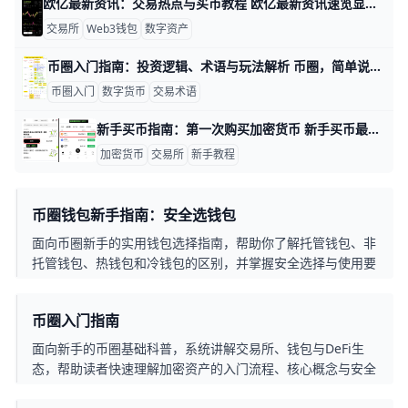
欧亿最新资讯：交易热点与买币教程 欧亿最新资讯速览显示，当前用户最关注的内容仍集中在交易所行情、数字钱包操作和买币流程这三块，因为这三项几乎覆盖了新手进入数字资产市场的全部基础步骤。比如，很多人会先看比特币和以太坊的价格变化，再决定是否使用欧亿进行注册、买币和资产管理，这种顺序更符合实际使用习惯，也更容易上手。
交易所
Web3钱包
数字资产
币圈入门指南：投资逻辑、术语与玩法解析 币圈，简单说就是围绕加密货币、区块链资产和交易平台形成的投资市场。比如比特币、以太坊、Solana 这些主流资产，都是很多人进入这个市场时最先接触到的标的。这个市场最大的特点是波动快、涨跌大，可能今天涨 10%，明天又回调 8%，所以它既有机会，也有风险。
币圈入门
数字货币
交易术语
新手买币指南：第一次购买加密货币 新手买币最重要的是先把流程想清楚：先选一个安全、口碑较好的交易所，再注册账号、完成身份验证、充值法币，最后下第一笔订单。比如你可以先用 100 美元或等值资金试买主流币种，这样既能熟悉操作，也能把风险控制在较低水平。
加密货币
交易所
新手教程
币圈钱包新手指南：安全选钱包
面向币圈新手的实用钱包选择指南，帮助你了解托管钱包、非
托管钱包、热钱包和冷钱包的区别，并掌握安全选择与使用要
点。
币圈入门指南
面向新手的币圈基础科普，系统讲解交易所、钱包与DeFi生
态，帮助读者快速理解加密资产的入门流程、核心概念与安全
要点。