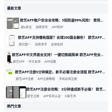
最新文章
欧艺APP账户安全全攻略：5招防盗99%风险！ 使用欧艺APP时，账户安全非常重要。欧艺APP（也叫OK交易所鸥易）是热门的加密货币交易平台，每天有数百万用户登录交易。根据官方数据，开启安全设置的用户，账户被盗风险可降低90%以上。 比如，如果你忘记设置双重验证，坏人可能用猜到的密码直接登录，但设置后他们就进不去了。​
欧e安全
加密货币
APP防护
欧艺APP支持哪些国家？全球200国全解析！ 欧艺APP（也就是O易Oyi的交易应用）支持全球近200个国家和地区使用，但有些地方因为监管规则有限制。 比如亚洲的用户在越南、菲律宾、泰国、新加坡、中国香港、台湾、韩国和日本这些地方都能正常下载、注册和交易。 欧洲用户如英国、法国、西班牙、荷兰和俄罗斯也能轻松使用，支持法币充值和多种加密货币买卖。
欧亿欧一
加密货币
全球支持
欧艺APP中文界面全支持！一键切换超简单 欧艺APP完全支持中文界面，这让很多用户用起来很方便。根据官方指南和用户反馈，APP内有简体中文和繁体中文选项，能覆盖大部分交易和设置页面。例如，进入“我的”页面后，你会看到“语言”或“Language”按钮，一键切换后界面马上变成中文。
欧艺APP
中文支持
APP设置
欧艺APP注册5分钟搞定，新手必看注册全流程 欧艺APP注册其实非常简单，只要跟着几个关键步骤，基本能在几分钟内完成。对新手来说，最重要的是选对下载渠道、正确填写基本信息，并尽快开启安全保护功能。这样不仅能快速拿到账户，还能让登录和使用过程更安心。
欧艺APP注册
APP注册教程
手机应用注册
欧艺APP注册全攻略：3分钟速成新手必备！ 欧艺APP注册过程简单快速，通常只需几分钟就能完成。基本需要手机号或邮箱地址作为账号，比如用你的常用手机号“138XXXXXXX”或“”来注册，还得设置一个强密码，包含大小写字母、数字和符号，例如“Abc123!@#”。这些信息能帮你快速创建账户并接收验证码验证。
欧艺注册
APP实名认证
O易艺术
熱門文章