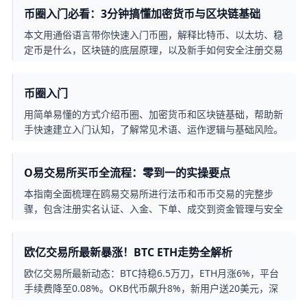
币圈入门必看：3分钟搞懂加密货币与区块链基础
本文用通俗语言带你快速入门币圈，解释比特币、以太坊、稳
定币是什么，区块链的底层原理，以及新手如何安全注册交易
所、熟悉现货交易、用定投方式逐步参与市场，避开常见坑与
风险。
币圈入门
用简单易懂的方式介绍币圈、加密货币和区块链基础，帮助新
手快速建立入门认知，了解常见术语、运作逻辑与基础风险。
O易交易所买币全流程：零到一的实操要点
本指南全面梳理在鸥易交易所进行法币和币币交易的完整步
骤，包含注册实名认证、入金、下单、成交到资金管理与安全
操作要点，帮助新手快速上手并降低交易风险。
欧亿交易所最新暴涨！BTC ETH走势全解析
欧亿交易所最新动态：BTC持稳6.5万刀，ETH月涨6%，平台
手续费降至0.08%。OKB代币飙升8%，新用户送20美元，深
度解读热门交易对走势与投资机会。