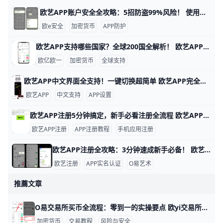
欧艺APP账户安全全攻略：5招防盗99%风险！ 使用欧艺APP时，账户安全非常重要。欧艺APP（也叫OK交易所鸥易）是热门的加密货币交易平台，每天有数百万用户登录交易。根据官方数据，开启安全设置的用户，账户被盗风险可降低90%以上。 比如，如果你忘记设置双重验证，坏人可能用猜到的密码直接登录，但设置后他们就进不去了。​
欧e安全
加密货币
APP防护
欧艺APP支持哪些国家？全球200国全解析！ 欧艺APP（也就是O易Oyi的交易应用）支持全球近200个国家和地区使用，但有些地方因为监管规则有限制。 比如亚洲的用户在越南、菲律宾、泰国、新加坡、中国香港、台湾、韩国和日本这些地方都能正常下载、注册和交易。 欧洲用户如英国、法国、西班牙、荷兰和俄罗斯也能轻松使用，支持法币充值和多种加密货币买卖。
欧亿欧一
加密货币
全球支持
欧艺APP中文界面全支持！一键切换超简单 欧艺APP完全支持中文界面，这让很多用户用起来很方便。根据官方指南和用户反馈，APP内有简体中文和繁体中文选项，能覆盖大部分交易和设置页面。例如，进入“我的”页面后，你会看到“语言”或“Language”按钮，一键切换后界面马上变成中文。
欧艺APP
中文支持
APP设置
欧艺APP注册5分钟搞定，新手必看注册全流程 欧艺APP注册其实非常简单，只要跟着几个关键步骤，基本能在几分钟内完成。对新手来说，最重要的是选对下载渠道、正确填写基本信息，并尽快开启安全保护功能。这样不仅能快速拿到账户，还能让登录和使用过程更安心。
欧艺APP注册
APP注册教程
手机应用注册
欧艺APP注册全攻略：3分钟速成新手必备！ 欧艺APP注册过程简单快速，通常只需几分钟就能完成。基本需要手机号或邮箱地址作为账号，比如用你的常用手机号“138XXXXXXX”或“”来注册，还得设置一个强密码，包含大小写字母、数字和符号，例如“Abc123!@#”。这些信息能帮你快速创建账户并接收验证码验证。
欧艺注册
APP实名认证
O易艺术
推薦文章
O易交易所买币全流程：零到一的实操要点 欧yi交易所买币教程：从零到一的完整步骤与要点 要达到的目标很明确：在鸥易交易所完成法币或币币交易，顺利购买目标币，并能查看余额、进行提现。整个过程需要先完成实名认证、设置安全措施并准备好资金，确保账户安全与交易顺利进行。下面按步骤给出可直接执行的清单，方便你照着来做。
加密货币
交易教程
风险与安全