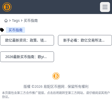
Ope
Tags
买币指南
Home
买币指南
欧亿最新资讯：政策、钱包安全与买币教程
新手必看：欧亿交易所法币入金与买币全攻略
Notifications
Notifications
2026最新买币指南：欧yi欧亿安全买币全流程解析
Notifications
版權 ©2026
易配区币圈网
. 保留所有權利
本页面包含第三方合作推广链接，点击后将跳转至第三方网站，请仔细阅读其用户
协议。