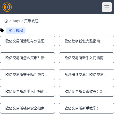
Ope
Tags
买币教程
Home
买币教程
欧亿交易所活动与公告汇总：钱包更新+买币教程指南
欧亿数字钱包完整指南：从零创建到买币卖币全流程教程
Notifications
Notifications
欧亿交易所怎么买币？新手极速上手完整教程
欧亿交易所新手入门指南：注册认证到钱包设置全流程
Notifications
Notifications
欧亿交易所安全吗？钱包设置+买币教程+最新资讯全解析
从注册到交易：欧亿交易所全攻略+钱包买币实操
Notifications
Notifications
欧亿交易所新手入门指南：3步搞定数字钱包与买币教程
欧亿交易所买币教程：新手10分钟搞定法币入金与数字钱包提币
Notifications
Notifications
欧亿交易所钱包安全指南：新手买币流程与资产管理策略
欧亿交易所新手教学：一看就会的买币与钱包安全设置攻略
Notifications
Notifications