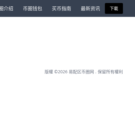
圈介绍
币圈钱包
买币指南
最新资讯
下載
版權 ©2026
易配区币圈网
. 保留所有權利