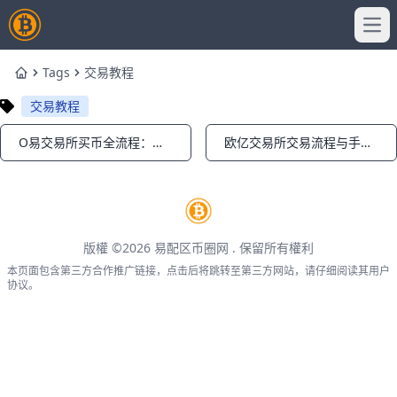
Ope
Tags
交易教程
Home
交易教程
O易交易所买币全流程：零到一的实操要点
欧亿交易所交易流程与手续费解读|下单到结算全流程
Notifications
Notifications
版權 ©2026
易配区币圈网
. 保留所有權利
本页面包含第三方合作推广链接，点击后将跳转至第三方网站，请仔细阅读其用户
协议。