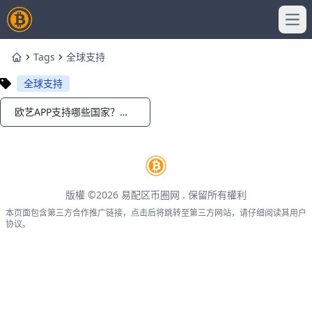
Ope
Tags
全球支持
Home
全球支持
欧艺APP支持哪些国家？全球200国全解析！
Notifications
版權 ©2026
易配区币圈网
. 保留所有權利
本页面包含第三方合作推广链接，点击后将跳转至第三方网站，请仔细阅读其用户
协议。