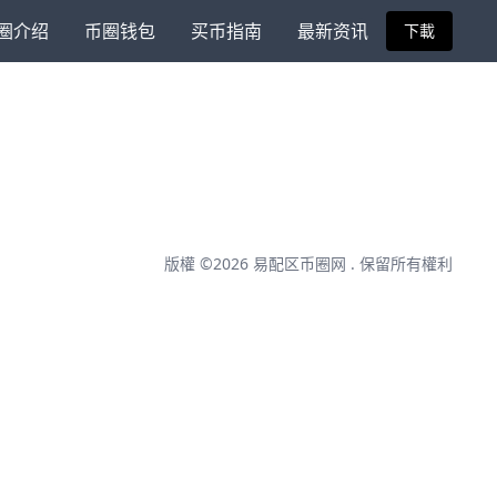
圈介绍
币圈钱包
买币指南
最新资讯
下載
版權 ©2026
易配区币圈网
. 保留所有權利