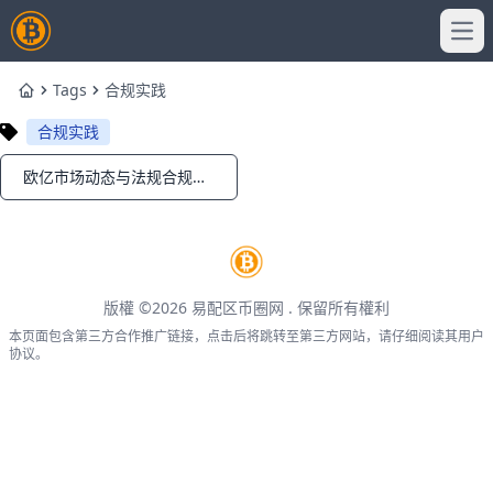
Ope
Tags
合规实践
Home
合规实践
欧亿市场动态与法规合规信息速览：全球监管与投资者守则
Notifications
版權 ©2026
易配区币圈网
. 保留所有權利
本页面包含第三方合作推广链接，点击后将跳转至第三方网站，请仔细阅读其用户
协议。