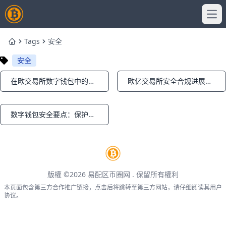
Ope
Tags
安全
Home
安全
在欧交易所数字钱包中的存储安全与备份策略
欧亿交易所安全合规进展与风险提示
Notifications
Notifications
数字钱包安全要点：保护账户与隐私的实用指南
Notifications
版權 ©2026
易配区币圈网
. 保留所有權利
本页面包含第三方合作推广链接，点击后将跳转至第三方网站，请仔细阅读其用户
协议。