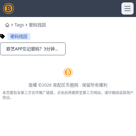
Ope
Tags
密码找回
Home
密码找回
欧艺APP忘记密码？3分钟快速找回教程！
Notifications
版權 ©2026
易配区币圈网
. 保留所有權利
本页面包含第三方合作推广链接，点击后将跳转至第三方网站，请仔细阅读其用户
协议。