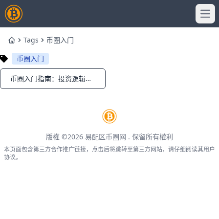
Ope
Tags
币圈入门
Home
币圈入门
币圈入门指南：投资逻辑、术语与玩法解析
Notifications
版權 ©2026
易配区币圈网
. 保留所有權利
本页面包含第三方合作推广链接，点击后将跳转至第三方网站，请仔细阅读其用户
协议。