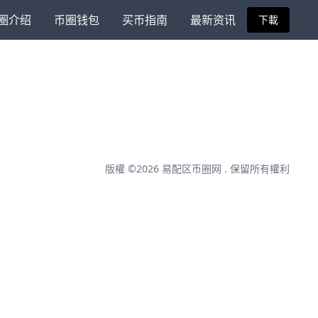
圈介绍
币圈钱包
买币指南
最新资讯
下載
版權 ©2026
易配区币圈网
. 保留所有權利