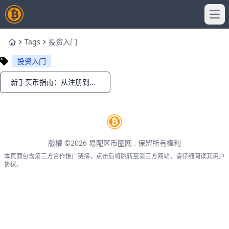
Ope
Tags
投资入门
Home
投资入门
新手买币指南：从注册到下单的完整流程
Notifications
版權 ©2026
易配区币圈网
. 保留所有權利
本页面包含第三方合作推广链接，点击后将跳转至第三方网站，请仔细阅读其用户
协议。