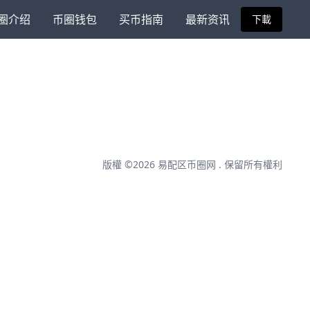
圈介绍
币圈钱包
买币指南
最新资讯
下載
版權 ©2026
易配区币圈网
. 保留所有權利