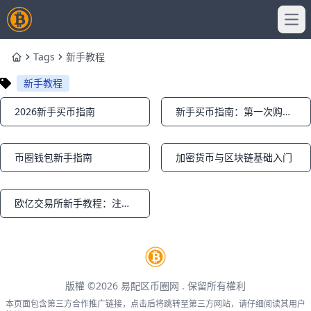
Ope
Tags
新手教程
Home
新手教程
2026新手买币指南
新手买币指南：第一次购买加密货币
Notifications
Notifications
币圈钱包新手指南
加密货币与区块链基础入门
Notifications
Notifications
欧亿交易所新手教程：注册、充值到现货交易一步到位
Notifications
版權 ©2026
易配区币圈网
. 保留所有權利
本页面包含第三方合作推广链接，点击后将跳转至第三方网站，请仔细阅读其用户