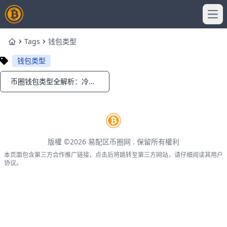
Ope
Tags
钱包类型
Home
钱包类型
币圈钱包类型全解析：冷热钱包优缺点
Notifications
版權 ©2026
易配区币圈网
. 保留所有權利
本页面包含第三方合作推广链接，点击后将跳转至第三方网站，请仔细阅读其用户
协议。