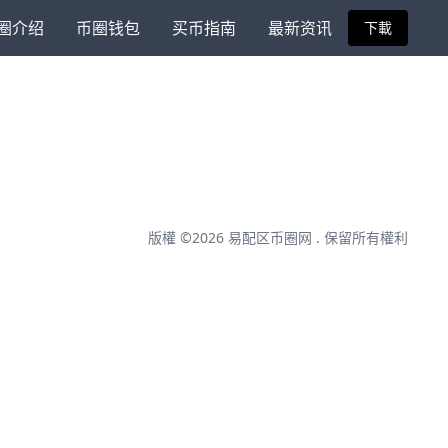
圈介绍
币圈钱包
买币指南
最新资讯
下載
版權 ©2026
易配区币圈网
. 保留所有權利