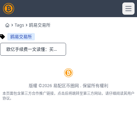
Ope
Tags
鸥易交易所
Home
鸥易交易所
欧亿手续费一文读懂：买币成本与提币费用最新全解析
Notifications
版權 ©2026
易配区币圈网
. 保留所有權利
本页面包含第三方合作推广链接，点击后将跳转至第三方网站，请仔细阅读其用户
协议。