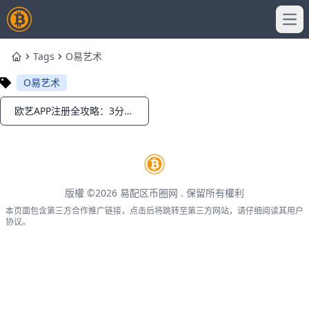
Ope
Tags
O易艺术
Home
O易艺术
欧艺APP注册全攻略：3分钟速成新手必备！
Notifications
版權 ©2026
易配区币圈网
. 保留所有權利
本页面包含第三方合作推广链接，点击后将跳转至第三方网站，请仔细阅读其用户
协议。