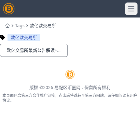
Ope
Tags
欧亿欧交易所
Home
欧亿欧交易所
欧亿交易所最新公告解读+数字钱包升级+买币教程2026
Notifications
版權 ©2026
易配区币圈网
. 保留所有權利
本页面包含第三方合作推广链接，点击后将跳转至第三方网站，请仔细阅读其用户
协议。