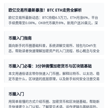
欧亿交易所最新暴涨！BTC ETH走势全解析
欧亿交易所最新动态：BTC持稳6.5万刀，ETH月涨6%，平台
手续费降至0.08%。OKB代币飙升8%，新用户送20美元，深
度解读热门交易对走势与投资机会。
币圈入门指南
面向新手的币圈基础科普，系统讲解交易所、钱包与DeFi生
态，帮助读者快速理解加密资产的入门流程、核心概念与安全
要点。
币圈入门必看：3分钟搞懂加密货币与区块链基础
本文用通俗语言带你快速入门币圈，解释比特币、以太坊、稳
定币是什么，区块链的底层原理，以及新手如何安全注册交易
所、熟悉现货交易、用定投方式逐步参与市场，避开常见坑与
风险。
币圈入门
用简单易懂的方式介绍币圈、加密货币和区块链基础，帮助新
手快速建立入门认知，了解常见术语、运作逻辑与基础风险。