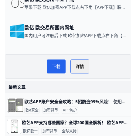
苹果下载 欧亿加密APP下载点右下角【APP下载】联系客服 每日更新可用链接
欧亿 欧交易所国内网址
国内用户可注册后下载 欧亿加密APP下载点右下角【APP下载】联系客服 每日更新可用链接
易配区币圈网
PLAY NOW
下載
详情
欧亿交易所
最新文章
欧艺APP账户安全全攻略：5招防盗99%风险！ 使用欧艺APP时，账户安全非常重要。欧艺APP（也叫OK交易所鸥易）是热门的加密货币交易平台，每天有数百万用户登录交易。根据官方数据，开启安全设置的用户，账户被盗风险可降低90%以上。 比如，如果你忘记设置双重验证，坏人可能用猜到的密码直接登录，但设置后他们就进不去了。​
欧e安全
加密货币
APP防护
欧艺APP支持哪些国家？全球200国全解析！ 欧艺APP（也就是O易Oyi的交易应用）支持全球近200个国家和地区使用，但有些地方因为监管规则有限制。 比如亚洲的用户在越南、菲律宾、泰国、新加坡、中国香港、台湾、韩国和日本这些地方都能正常下载、注册和交易。 欧洲用户如英国、法国、西班牙、荷兰和俄罗斯也能轻松使用，支持法币充值和多种加密货币买卖。
欧亿欧一
加密货币
全球支持