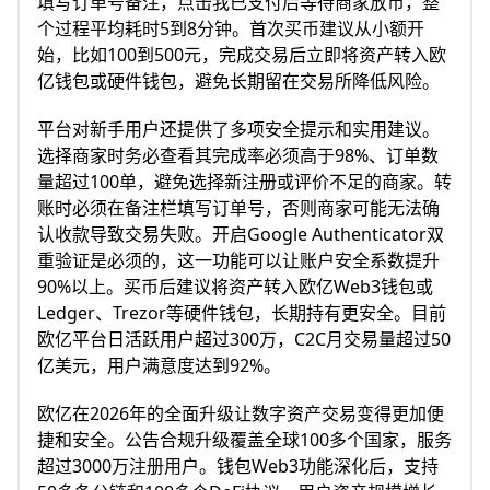
填写订单号备注，点击我已支付后等待商家放币，整
个过程平均耗时5到8分钟。首次买币建议从小额开
始，比如100到500元，完成交易后立即将资产转入欧
亿钱包或硬件钱包，避免长期留在交易所降低风险。
平台对新手用户还提供了多项安全提示和实用建议。
选择商家时务必查看其完成率必须高于98%、订单数
量超过100单，避免选择新注册或评价不足的商家。转
账时必须在备注栏填写订单号，否则商家可能无法确
认收款导致交易失败。开启Google Authenticator双
重验证是必须的，这一功能可以让账户安全系数提升
90%以上。买币后建议将资产转入欧亿Web3钱包或
Ledger、Trezor等硬件钱包，长期持有更安全。目前
欧亿平台日活跃用户超过300万，C2C月交易量超过50
亿美元，用户满意度达到92%。
欧亿在2026年的全面升级让数字资产交易变得更加便
捷和安全。公告合规升级覆盖全球100多个国家，服务
超过3000万注册用户。钱包Web3功能深化后，支持