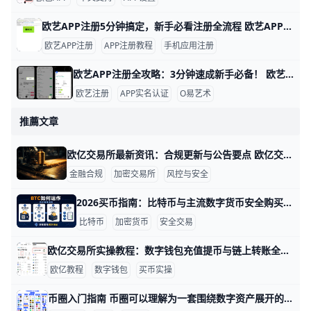
欧艺APP注册5分钟搞定，新手必看注册全流程 欧艺APP注册其实非常简单，只要跟着几个关键步骤，基本能在几分钟内完成。对新手来说，最重要的是选对下载渠道、正确填写基本信息，并尽快开启安全保护功能。这样不仅能快速拿到账户，还能让登录和使用过程更安心。
欧艺APP注册
APP注册教程
手机应用注册
欧艺APP注册全攻略：3分钟速成新手必备！ 欧艺APP注册过程简单快速，通常只需几分钟就能完成。基本需要手机号或邮箱地址作为账号，比如用你的常用手机号“138XXXXXXX”或“”来注册，还得设置一个强密码，包含大小写字母、数字和符号，例如“Abc123!@#”。这些信息能帮你快速创建账户并接收验证码验证。
欧艺注册
APP实名认证
O易艺术
推薦文章
欧亿交易所最新资讯：合规更新与公告要点 欧亿交易所最新资讯：平台公告与合规更新 近日，欧亿交易所继续加强合规与安全体系，并通过官方公告向用户说明最新条例和平台动态。举例来说，平台明确正在对接区域监管要求，提升身份认证、资金来源审查以及交易活动的合规性，这有助于保护用户资金并提高市场透明度。相关公告还提到正在优化KYC/AML流程，以符合不同地区的监管标准。
金融合规
加密交易所
风控与安全
2026买币指南：比特币与主流数字货币安全购买全流程 2026年买币，最重要的是先把“怎么买得安全”放在“买什么”前面。对新手来说，比特币通常是第一选择，因为它流动性高、市场认知度强，适合先建立基础仓位；如果你还想配置主流数字货币，可以再考虑以太坊、BNB、SOL等，但最好先从1种到2种开始，不要一上来买很多币。
比特币
加密货币
安全交易
欧亿交易所实操教程：数字钱包充值提币与链上转账全攻略 欧亿交易所实操：欧亿数字钱包充值提币与链上转账全攻略（含欧亿买币教程与欧亿最新资讯） 如果你是第一次使用欧亿交易所，或者刚接触数字货币，其实完全不用紧张。你可以把欧亿理解为“银行+证券账户+电子钱包”的组合：它帮你存币、买币、提币，还能帮你把资产转到链上钱包。比如，你在欧亿用人民币买到1000 USDT，这些币会先放在你的账户里，你可以随时提到个人钱包或其他平台。只要记住三件事——币种对不对、网络选得对不对、地址复制对不对，你就能比较安心地完成每一步操作。
欧亿教程
数字钱包
买币实操
币圈入门指南 币圈可以理解为一套围绕数字资产展开的新金融体系，最核心的三个部分是交易所、钱包和 DeFi。简单来说，交易所负责买卖，钱包负责保管，DeFi 负责提供去中心化金融服务，比如借贷、兑换和赚取收益。比如你先在交易所用法币买入 USDT，再把 USDT 提到钱包里，然后再去链上平台做兑换或参与流动性挖矿，这就是最常见的入门路径。