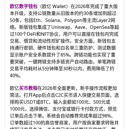
欧亿数字钱包
（欧亿 Wallet）在2026年完成了重大版
本升级，支持公链数量从旧版本的约30条增加到超过
50条，包括Eth、Solana、Polygon等主流Layer2网
络。新版钱包集成了Uniswap、Aave、OpenSea等超
过100个DeFi和NFT协议，用户可以直接在钱包内完成
交易、借贷和流动性挖矿操作。安全方面，新钱包支
持通行密钥、硬件钱包和白名单三重防护，测试数据
显示账户安全系数提升了85%。跨链功能也实现了重
要突破，一键跨链支持多链资产自动路由，单笔跨链
交易平均耗时从5分钟降至30秒以内，费用降低了约
40%。
欧亿
买币教程
在2026年全面更新，新手操作流程更加
简洁。打开App后点击C2C买币进入快捷交易页面，选
择购买USDT或BTC，输入金额如100元、500元或
1000元，选择微信、支付宝或银行卡付款方式，预览
订单后点击下单。系统会自动推荐完成率超过98%、
订单数超过100的高信誉商家，用户按商家要求转账并