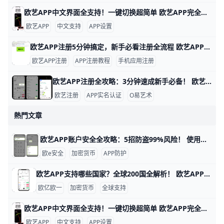
欧艺APP中文界面全支持！一键切换超简单 欧艺APP完全支持中文界面，这让很多用户用起来很方便。根据官方指南和用户反馈，APP内有简体中文和繁体中文选项，能覆盖大部分交易和设置页面。例如，进入“我的”页面后，你会看到“语言”或“Language”按钮，一键切换后界面马上变成中文。
欧艺APP
中文支持
APP设置
欧艺APP注册5分钟搞定，新手必看注册全流程 欧艺APP注册其实非常简单，只要跟着几个关键步骤，基本能在几分钟内完成。对新手来说，最重要的是选对下载渠道、正确填写基本信息，并尽快开启安全保护功能。这样不仅能快速拿到账户，还能让登录和使用过程更安心。
欧艺APP注册
APP注册教程
手机应用注册
欧艺APP注册全攻略：3分钟速成新手必备！ 欧艺APP注册过程简单快速，通常只需几分钟就能完成。基本需要手机号或邮箱地址作为账号，比如用你的常用手机号“138XXXXXXX”或“”来注册，还得设置一个强密码，包含大小写字母、数字和符号，例如“Abc123!@#”。这些信息能帮你快速创建账户并接收验证码验证。
欧艺注册
APP实名认证
O易艺术
熱門文章
欧艺APP账户安全全攻略：5招防盗99%风险！ 使用欧艺APP时，账户安全非常重要。欧艺APP（也叫OK交易所鸥易）是热门的加密货币交易平台，每天有数百万用户登录交易。根据官方数据，开启安全设置的用户，账户被盗风险可降低90%以上。 比如，如果你忘记设置双重验证，坏人可能用猜到的密码直接登录，但设置后他们就进不去了。​
欧e安全
加密货币
APP防护
欧艺APP支持哪些国家？全球200国全解析！ 欧艺APP（也就是O易Oyi的交易应用）支持全球近200个国家和地区使用，但有些地方因为监管规则有限制。 比如亚洲的用户在越南、菲律宾、泰国、新加坡、中国香港、台湾、韩国和日本这些地方都能正常下载、注册和交易。 欧洲用户如英国、法国、西班牙、荷兰和俄罗斯也能轻松使用，支持法币充值和多种加密货币买卖。
欧亿欧一
加密货币
全球支持
欧艺APP中文界面全支持！一键切换超简单 欧艺APP完全支持中文界面，这让很多用户用起来很方便。根据官方指南和用户反馈，APP内有简体中文和繁体中文选项，能覆盖大部分交易和设置页面。例如，进入“我的”页面后，你会看到“语言”或“Language”按钮，一键切换后界面马上变成中文。
欧艺APP
中文支持
APP设置