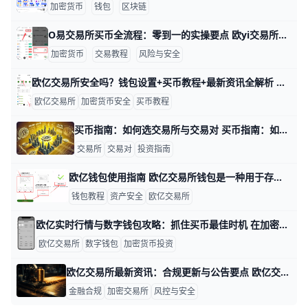
加密货币
钱包
区块链
O易交易所买币全流程：零到一的实操要点 欧yi交易所买币教程：从零到一的完整步骤与要点 要达到的目标很明确：在鸥易交易所完成法币或币币交易，顺利购买目标币，并能查看余额、进行提现。整个过程需要先完成实名认证、设置安全措施并准备好资金，确保账户安全与交易顺利进行。下面按步骤给出可直接执行的清单，方便你照着来做。
加密货币
交易教程
风险与安全
欧亿交易所安全吗？钱包设置+买币教程+最新资讯全解析 欧亿交易所（即歐yi，常被国内用户称为“鸥易 / 欧亿”）是全球主流的加密货币交易平台之一，长期处于全球日均交易量和用户规模的前列。根据公开数据，欧交易所拥有超过两千万注册用户，支持超过300种主流币种和上千个交易对，覆盖现货、杠杆、合约、期权等多种交易形式。平台已运营多年，经历过2018年、2021年和2022年几轮市场大幅波动，整体系统稳定性与风控能力已经过市场验证。从安全角度来看，欧亿采用冷热钱包隔离、多层加密、SSL安全传输和双重验证（2FA）等技术，将大部分用户资金存放在离线冷钱包中，降低被黑客直接攻击的概率。例如，在2022年加密市场出现多起交易所被攻击事件时，O易通过严格的冷钱包管理和快速应急响应，未发生大规模用户资产损失。
欧亿交易所
加密货币安全
买币教程
买币指南：如何选交易所与交易对 买币指南：如何选择加密货币交易所与交易对 在进入币圈交易前，先明确你的目标与风险承受能力。比如你是想长期持有、做日内交易，还是做市套利，这些目标决定了你需要关注的交易所功能与交易对。若你想每天买卖 BTC/USDT、ETH/USDT 等高流动性币种，优先选择流动性充足、滑点低的平台；若你偏好新币探索，则需关注新币上线时间、社区活跃度和资金安全性。明确目标可以帮助你聚焦在合适的币种与交易对上，降低误选平台的风险。
交易所
交易对
投资指南
欧亿钱包使用指南 欧亿交易所钱包是一种用于存储、接收、发送和管理数字资产的工具，适合新手和有一定经验的用户一起使用。很多人第一次接触钱包时，最关心的是“怎么创建”和“怎么保安全”，因为只要钱包设置正确，后面的买币、转账和资产查看都会更顺手。比如，用户可以先用钱包保存常用资产，再用同一平台完成买币操作，这样流程会更简单，也更容易管理。
钱包教程
资产安全
欧亿交易所
欧亿实时行情与数字钱包攻略：抓住买币最佳时机 在加密市场里，价格一天波动10%甚至20%已经很常见，很多人明明“方向看对了”，却因为进场时机不好，最后还是亏钱。想提高买币成功率，你需要把“看资讯、看行情、下单”这一整条流程串到一起，用欧亿数字钱包和欧亿交易所，把发现机会和实际买入之间的时间差尽量压缩，让自己真正做到“看见就能出手”。
欧亿交易所
数字钱包
加密货币投资
欧亿交易所最新资讯：合规更新与公告要点 欧亿交易所最新资讯：平台公告与合规更新 近日，欧亿交易所继续加强合规与安全体系，并通过官方公告向用户说明最新条例和平台动态。举例来说，平台明确正在对接区域监管要求，提升身份认证、资金来源审查以及交易活动的合规性，这有助于保护用户资金并提高市场透明度。相关公告还提到正在优化KYC/AML流程，以符合不同地区的监管标准。
金融合规
加密交易所
风控与安全