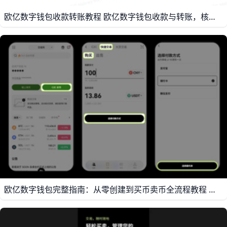
欧亿数字钱包收款转账教程 欧亿数字钱包收款与转账，核心可以理解为“先选对币，再选对链，最后再确认地址”。比如你要收 USDT，就要先确认是 TRC20、ERC20 还是其他网络，因为不同网络对应的地址规则和手续费都不一样。对新手来说，最稳妥的做法是先用小额测试一次，比如先转 1 USDT，确认到账正常后再继续大额操作，这样更安全，也更容易避免误转。
欧亿数字钱包完整指南：从零创建到买币卖币全流程教程 欧亿（OYI）是全球领先的数字资产交易平台，支持超过100种主流币种交易，包括比特币（BTC）、以太坊（ETH）、USDT、BNB等，同时提供现货、合约、C2C、DEFI、NFT、WEB3钱包等丰富功能，适合从新手到专业投资者的用户群体。截至2025年底，欧亿注册用户已突破8000万，日均现货交易量超过600亿美元，是全球前三大的加密货币交易所之一。平台实行“安全、合规、高效”的服务理念，支持多币种提币、多语言界面，并不断优化用户体验，为全球用户提供一站式数字资产管理服务。