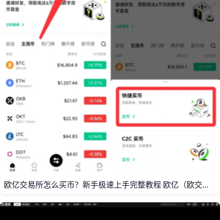
欧亿交易所怎么买币？新手极速上手完整教程 欧亿（欧交易所）是全球领先的数字资产交易平台之一，为用户提供了现货交易、合约、理财、C2C等多种交易方式，还配套有欧亿数字钱包，支持多链币种管理，无论是新手第一次买币，还是进阶用户做短线交易，都可以在欧亿找到合适的功能。平台目前上架超过1,000种主流与热门币种，包括BTC、ETH、SOL、USDT等，首页实时行情可以查看价格、涨跌幅、24小时交易量等数据，方便用户判断行情趋势。