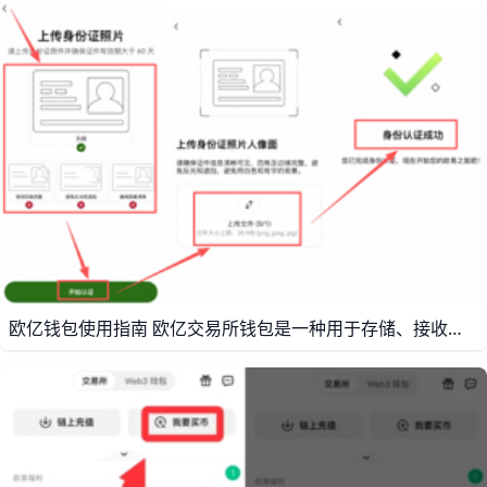
欧亿钱包使用指南 欧亿交易所钱包是一种用于存储、接收、发送和管理数字资产的工具，适合新手和有一定经验的用户一起使用。很多人第一次接触钱包时，最关心的是“怎么创建”和“怎么保安全”，因为只要钱包设置正确，后面的买币、转账和资产查看都会更顺手。比如，用户可以先用钱包保存常用资产，再用同一平台完成买币操作，这样流程会更简单，也更容易管理。