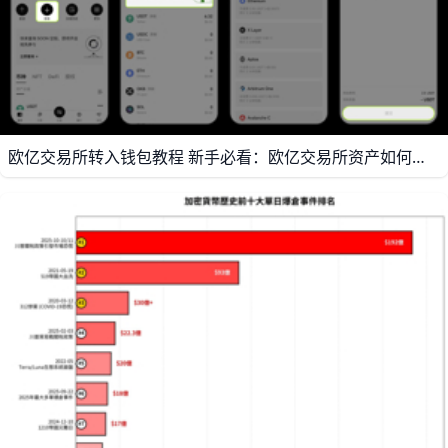
欧亿交易所转入钱包教程 新手必看：欧亿交易所资产如何转入欧亿数字钱包？附完整欧亿买币教程与欧亿最新资讯汇总 导语 想把交易所里的加密资产安全、快速地转入欧亿（欧亿/鸥易/OUYI）数字钱包？本文为新手准备了从账户准备、安全设置、充值/提币到在欧亿买币的完整操作流程，并附上风险提示与最新平台资讯汇总，帮助你一步步完成首笔安全交易与钱包迁移。