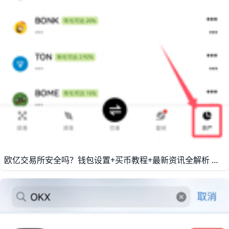
欧亿交易所安全吗？钱包设置+买币教程+最新资讯全解析 欧亿交易所（即歐YI，常被国内用户称为“鸥易 / 欧亿”）是全球主流的加密货币交易平台之一，长期处于全球日均交易量和用户规模的前列。根据公开数据，欧交易所拥有超过两千万注册用户，支持超过300种主流币种和上千个交易对，覆盖现货、杠杆、合约、期权等多种交易形式。平台已运营多年，经历过2018年、2021年和2022年几轮市场大幅波动，整体系统稳定性与风控能力已经过市场验证。从安全角度来看，欧亿采用冷热钱包隔离、多层加密、SSL安全传输和双重验证（2FA）等技术，将大部分用户资金存放在离线冷钱包中，降低被黑客直接攻击的概率。例如，在2022年加密市场出现多起交易所被攻击事件时，O易通过严格的冷钱包管理和快速应急响应，未发生大规模用户资产损失。