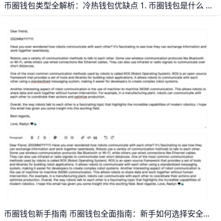
币圈钱包类型全解析：冷热钱包优缺点 1. 币圈钱包是什么 币圈钱包是用来管理加密资产私钥的工具，不是单纯“存币”的地方。钱包本身不直接保存币，真正决定你能不能动用资产的，是私钥和助记词。只要私钥还在，你就能控制对应链上的资产；如果私钥丢失，资产往往也就无法找回。
币圈钱包新手指南 币圈钱包全面指南：新手如何选择安全可靠的币圈钱包 1. 什么是币圈钱包 币圈钱包是用来存放、接收和发送加密货币的工具，它本质上管理的是你的私钥，而不是“币”本身。对新手来说，最重要的不是先追求功能多，而是先搞清楚钱包分成哪几类、各自适合什么场景，这样才能少踩坑。很多人刚接触数字资产时会直接把资产长期放在交易所，其实这并不适合所有情况，尤其是大额长期持有时更需要自主管理。