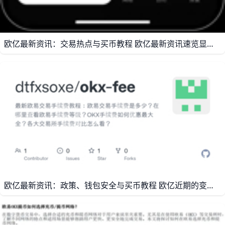
欧亿最新资讯：交易热点与买币教程 欧亿最新资讯速览显示，当前用户最关注的内容仍集中在交易所行情、数字钱包操作和买币流程这三块，因为这三项几乎覆盖了新手进入数字资产市场的全部基础步骤。比如，很多人会先看比特币和以太坊的价格变化，再决定是否使用欧亿进行注册、买币和资产管理，这种顺序更符合实际使用习惯，也更容易上手。
欧亿最新资讯：政策、钱包安全与买币教程 欧亿近期的变化主要集中在政策调整、钱包安全升级和买币流程优化三个方向。比如，部分地区的服务规则会根据合规要求变化，平台也会同步调整可用功能和操作限制；用户在使用前最好先确认自己所在地区是否支持相关服务，避免出现无法交易或无法提币的情况。