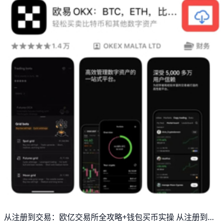
从注册到交易：欧亿交易所全攻略+钱包买币实操 从注册到交易：欧亿交易所功能详解及欧亿数字钱包与欧亿买币教程实操（附欧亿最新资讯） 在进入交易之前，用户需要先注册并开通一个欧亿（欧一）账户。建议使用自己的手机号或邮箱在官方应用商店或欧亿官网下载安装欧亿APP，然后点击“注册”或“创建账户”进入注册流程。注册时需要输入手机号或邮箱、设置登录密码，并完成短信或邮件验证码验证。之后建议立即开启“双重验证”，例如绑定手机短信和GOOGLE AUTHENTICATOR，这能显著提升账户安全。例如，如果你绑定手机+AUTHENTICATOR，每次登录和提现时平台都会发送六位验证码，即使他人知道你的密码也很难登录或盗取资金。