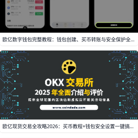
欧亿数字钱包完整教程：钱包创建、买币转账与安全保护全攻略 从零开始掌握欧亿数字钱包：欧亿交易所钱包创建、转账收款与安全保护技巧（含欧亿买币教程与欧亿最新资讯） 一、为什么要用欧亿钱包 欧亿（O易/欧义）是全球主流的数字资产交易平台之一，同时提供交易所钱包与WEB3钱包，支持比特币、以太坊、USDT等主流币种，覆盖多链网络（如ERC-20、TRC-20、BEP-20等）。据统计，欧亿平台支持超过300种数字资产交易，并拥有超过1亿用户，这使其在流动性和币种选择上具有明显优势。对不同阶段用户来说，欧亿钱包的好处包括：新手可以用法币通道直接买币；进阶用户可以用WEB3钱包参与链上DEFI、NFT和DAPP；而专业用户则可享受低手续费和快速撮合交易。例如，新用户通常先用手机注册，完成KYC后，通过快捷买币通道用银行卡或支付宝买入USDT，再在现货市场买入BTC或ETH，整个过程一般只需10-15分钟。
欧亿现货交易全攻略2026：买币教程+钱包安全设置一键搞定 欧亿交易所现货交易教学：从欧亿数字钱包到账户安全设置全攻略（欧亿买币教程+欧亿最新资讯） 欧亿（OK交易所）是目前全球前三大的数字资产交易平台之一，截至2026年5月，平台支持超过350种加密货币交易，每日现货交易量超过20亿美元 。如果你是第一次接触数字货币交易，这篇文章会带你一步步完成从注册账户、使用欧亿数字钱包、买币、现货交易到安全设置的全过程，语言简单、步骤清晰，新手也能轻松上手。