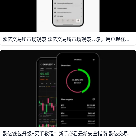
欧亿交易所市场观察 欧亿交易所市场观察显示，用户现在更关注“安全”和“操作简单”这两件事。公开教程和学习内容中，关于开户注册、实名认证、APP下载、买币流程和钱包知识的内容持续被强调，这说明新手用户仍然很多，平台内容也在朝着更清楚、更实用的方向发展。比如，很多教程会先讲注册和认证，再讲如何买币和如何查看资产，这种顺序更符合普通用户的使用习惯。
欧亿钱包升级+买币教程：新手必看最新安全指南 欧亿交易所近期在钱包技术和交易体验上推出了一系列升级，让用户的数字资产管理变得更安全也更方便。例如，欧亿宣布其钱包冷热钱包分离技术已升级到3.0版本，通过多重签名和时间锁机制加强冷钱包资金保护，即使部分私钥泄露，攻击者也无法在短时间内完成大额转账，这相当于为用户资产加了一层“双保险”。同时，欧亿钱包APP新增首尾相似地址钓鱼检测功能，当地址与常见钓鱼地址高度相似时，系统会自动弹出风险提示，帮助用户避免误转或误操作导致的资产损失。