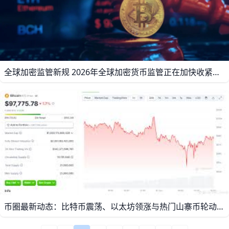
全球加密监管新规 2026年全球加密货币监管正在加快收紧，行业讨论的重点已经从“要不要管”变成“怎么管得更清楚”。欧盟、英国、美国和亚洲主要市场都在推进牌照、反洗钱、信息披露和稳定币规则，说明合规已经不只是法律要求，也正在变成交易所、托管平台和项目方能否长期发展的关键条件。比如，欧盟的MICA框架就是一个很典型的例子，它把加密资产服务纳入更统一的监管体系，让平台必须在许可、透明度和消费者保护方面达到更高标准。
币圈最新动态：比特币震荡、以太坊领涨与热门山寨币轮动 近期加密货币市场热度持续上升，比特币和以太坊在监管政策和现货ETF的推动下整体走势偏强，而山寨币板块则出现明显分化。数据显示，截至2026年初，比特币市值依然占整个加密市场的50%以上，以太坊则在30%左右，其余市值被大量山寨币分割。 这意味着，真正推动市场上涨的主力还是BTC和ETH，山寨币更多是“跟涨”或“局部爆发”。