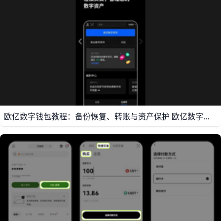
欧亿数字钱包教程：备份恢复、转账与资产保护 欧亿数字钱包最重要的三件事是：先创建钱包，再备份助记词，最后学会安全转账。比如你在手机上新建一个 WEB3 钱包后，系统通常会给出 12 个助记词，这 12 个词就是你找回钱包的关键；如果你把它写在纸上并分开保存，就能在换手机或重装 APP 时继续恢复资产。