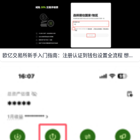
欧亿交易所新手入门指南：注册认证到钱包设置全流程 想要在数字货币市场迈出第一步，欧亿交易所（OK交易所）是一个非常合适的选择。它支持BTC、ETH、USDT上百种主流和热门币种，24小时全球行情实时更新，平均日交易量超过上百亿美元，是非常成熟的交易平台之一。对新手来说，只要按步骤完成注册、实名认证和钱包设置，就能开始安全地购买、存储和交易加密货币。