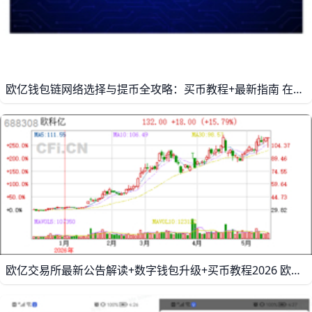
欧亿钱包链网络选择与提币全攻略：买币教程+最新指南 在欧亿（欧交易所）使用数字钱包时，选择正确的链网络是提币和充币的第一步，也是最容易出错的一步。如果网络选错，比如把USDT从欧亿发出到某个钱包时本该用TRC20却选成了ERC20，这笔钱就会卡在链上或无法到账，甚至需要官方协助，耽误好几天时间。以USDT为例，常见网络有TRC20（波场）、ERC20（以太坊）和BEP20（币安智能链），不同钱包和平台支持的网络不同，提币时必须在欧亿的“资产”页面核对目标钱包或平台支持的网络类型，再在“链上提现”里选择完全一致的链。例如你在某钱包看到的收款地址以“0X”开头，一般就是以太坊或BEP20网络；如果是“T”开头，一般就是TRC20网络，选对了链，钱才能顺利到账。
欧亿交易所最新公告解读+数字钱包升级+买币教程2026 欧亿（OK交易所，原名OKEX）作为全球领先的数字资产交易平台，在2026年持续发布重要公告，主要聚焦于合规升级、交易功能优化和安全机制强化三大方向。其中，平台要求所有用户必须完成实名认证加人脸识别才能进行法币交易，这一KYC认证流程覆盖了超过95%的活跃用户。交易功能方面，C2C买币板块新增的「快捷交易」模式让下单时间从原来的平均3分钟缩短到1分钟以内，大幅提升了用户体验。安全机制上，平台强制用户设置安全密钥，目前已有超过70%的用户启用了这一功能，账户被盗风险降低了约60%。