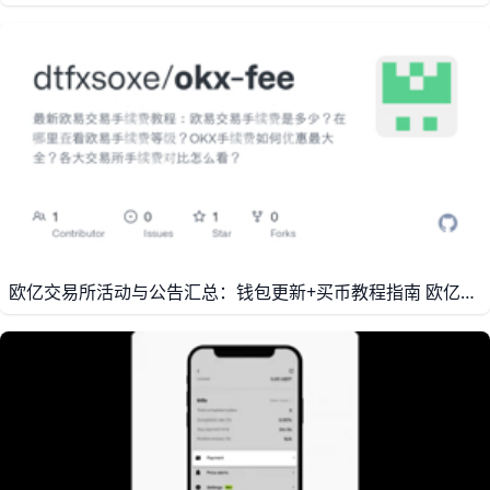
欧亿交易所活动与公告汇总：钱包更新+买币教程指南 欧亿交易所（欧亿）是全球领先的数字资产交易平台之一，近年来在活动、公告与功能更新方面持续推出新内容。例如，平台在2025年至2026年期间推出了多轮现货交易赛、AI相关币种活动以及STAKING锁仓返利等，用户通过参与这些活动可获得USDT奖励、手续费优惠等实际收益。建议普通用户定期登录欧亿官网或APP，查看“公告”与“帮助中心”板块，第一时间获取最新活动规则和上线时间，避免错过福利。