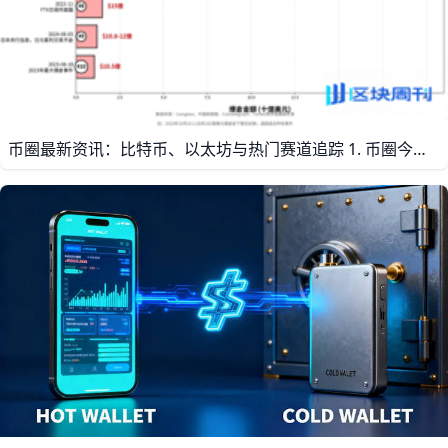
币圈最新资讯：比特币、以太坊与热门赛道追踪 1. 币圈今日概览 今天的币圈重点还是比特币、以太坊和几个热门赛道，市场情绪偏向快速轮动，资金会在主流币和热点板块之间来回切换。比特币依然是整个市场的风向标，以太坊则继续承接“机构化”和“生态增长”的叙事，而稳定币、DEFI、LAYER 2 这些基础设施赛道也在持续获得关注。对于读者来说，今天最重要的不是追每一条消息，而是看清资金到底流向了哪里，哪些方向正在升温，哪些方向开始降温。