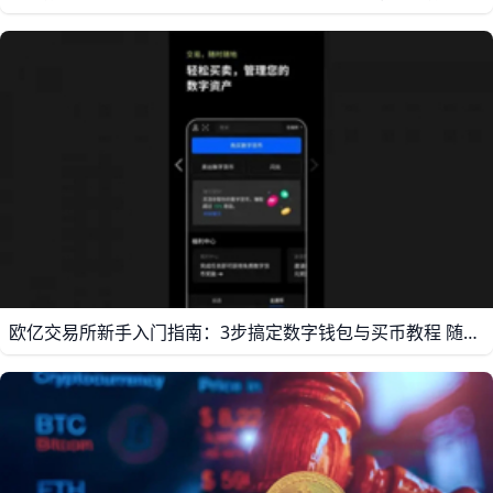
欧亿交易所新手入门指南：3步搞定数字钱包与买币教程 随着数字货币市场持续升温，欧亿（O易）作为全球领先的加密货币交易所之一，已经成为许多新手用户的首选平台。截至2026年，欧亿支持超过300种主流与热门代币的现货交易，涵盖比特币（BTC）、以太坊（ETH）、USDT、狗狗币（DOGE）等，并为用户提供现货、合约、WEB3钱包和DEFI等一站式服务。 不论你是想从零开始买第一枚币，还是后期做合约与链上投资，欧亿都能提供相对完整的基础设施和操作指引。