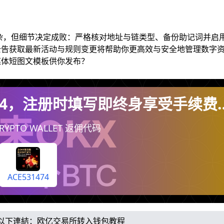
杂，但细节决定成败：严格核对地址与链类型、备份助记词并启
告获取最新活动与规则变更将帮助你更高效与安全地管理数字资
媒体短图文模板供你发布？
474，注册时填写即终身享受手续费
（每天自动到你账户）
YPTO WALLET 返佣代码
ACE531474
以下連結：
欧亿交易所转入钱包教程