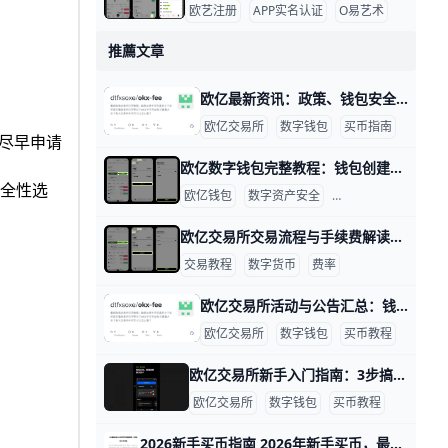
欧艺注册
APP实名认证
O易艺术
推薦文章
欧亿最新资讯：政策、钱包安全与买币教程 欧亿近期的变化主要集中在政策调整、钱包安全升级和买币流程优化三个方向。比如，部分地区的服务规则会根据合规要求变化，平台也会同步调整可用功能和操作限制；用户在使用前最好先确认自己所在地区是否支持相关服务，避免出现无法交易或无法提币的情况。
欧亿交易所
数字钱包
买币指南
，尽早申请
欧亿数字钱包完整教程：钱包创建、买币转账与安全保护全攻略 从零开始掌握欧亿数字钱包：欧亿交易所钱包创建、转账收款与安全保护技巧（含欧亿买币教程与欧亿最新资讯） 一、为什么要用欧亿钱包 欧亿（O易/欧义）是全球主流的数字资产交易平台之一，同时提供交易所钱包与Web3钱包，支持比特币、以太坊、USDT等主流币种，覆盖多链网络（如ERC-20、TRC-20、BEP-20等）。据统计，欧亿平台支持超过300种数字资产交易，并拥有超过1亿用户，这使其在流动性和币种选择上具有明显优势。对不同阶段用户来说，欧亿钱包的好处包括：新手可以用法币通道直接买币；进阶用户可以用Web3钱包参与链上DeFi、NFT和DApp；而专业用户则可享受低手续费和快速撮合交易。例如，新用户通常先用手机注册，完成KYC后，通过快捷买币通道用银行卡或支付宝买入USDT，再在现货市场买入BTC或ETH，整个过程一般只需10-15分钟。
安全性选
欧亿钱包
数字资产安全
加密货币新手指南
欧亿交易所交易流程与手续费解读|下单到结算全流程 欧亿交易所交易流程与手续费解读：从下单到结算的全流程 欧亿交易所概览与定位 欧亿交易所是一个面向全球用户的数字资产平台，提供现货和法币等多种入口。新手可以先了解充值方式、交易对以及费率等级，再决定是否开通高级权益。举例来说，常见的交易对包括 BTC/USDT、ETH/USDT 等，法币入口通常支持银行卡或银行转账。了解最新公告有助于把握变动，例如最近更新的手续费阶梯和合规要求会影响你的交易成本。
交易教程
数字货币
费率
欧亿交易所活动与公告汇总：钱包更新+买币教程指南 欧亿交易所（欧亿）是全球领先的数字资产交易平台之一，近年来在活动、公告与功能更新方面持续推出新内容。例如，平台在2025年至2026年期间推出了多轮现货交易赛、AI相关币种活动以及Staking锁仓返利等，用户通过参与这些活动可获得USDT奖励、手续费优惠等实际收益。建议普通用户定期登录欧亿官网或App，查看“公告”与“帮助中心”板块，第一时间获取最新活动规则和上线时间，避免错过福利。
欧亿交易所
数字钱包
买币教程
欧亿交易所新手入门指南：3步搞定数字钱包与买币教程 随着数字货币市场持续升温，欧亿（O易）作为全球领先的加密货币交易所之一，已经成为许多新手用户的首选平台。截至2026年，欧亿支持超过300种主流与热门代币的现货交易，涵盖比特币（BTC）、以太坊（ETH）、USDT、狗狗币（DOGE）等，并为用户提供现货、合约、Web3钱包和DeFi等一站式服务。 不论你是想从零开始买第一枚币，还是后期做合约与链上投资，欧亿都能提供相对完整的基础设施和操作指引。
欧亿交易所
数字钱包
买币教程
2026新手买币指南 2026年新手买币，最简单的流程就是：先注册一个正规平台，完成实名认证，再用法币或稳定币买入 USDT，最后用 USDT 兑换比特币、以太坊等主流币。比如你想先投入 1000 元，可以先买 1000 元等值的 USDT，再用这笔 USDT 去买 BTC/USDT 或 ETH/USDT，这样步骤清楚，也更容易控制风险。