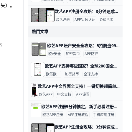
丢失）。
欧艺APP注册全攻略：3分钟速成新手必备！ 欧艺APP注册过程简单快速，通常只需几分钟就能完成。基本需要手机号或邮箱地址作为账号，比如用你的常用手机号“138XXXXXXX”或“”来注册，还得设置一个强密码，包含大小写字母、数字和符号，例如“Abc123!@#”。这些信息能帮你快速创建账户并接收验证码验证。
欧艺注册
APP实名认证
O易艺术
熱門文章
为
欧艺APP账户安全全攻略：5招防盗99%风险！ 使用欧艺APP时，账户安全非常重要。欧艺APP（也叫OK交易所鸥易）是热门的加密货币交易平台，每天有数百万用户登录交易。根据官方数据，开启安全设置的用户，账户被盗风险可降低90%以上。 比如，如果你忘记设置双重验证，坏人可能用猜到的密码直接登录，但设置后他们就进不去了。​
欧e安全
加密货币
APP防护
欧艺APP支持哪些国家？全球200国全解析！ 欧艺APP（也就是O易Oyi的交易应用）支持全球近200个国家和地区使用，但有些地方因为监管规则有限制。 比如亚洲的用户在越南、菲律宾、泰国、新加坡、中国香港、台湾、韩国和日本这些地方都能正常下载、注册和交易。 欧洲用户如英国、法国、西班牙、荷兰和俄罗斯也能轻松使用，支持法币充值和多种加密货币买卖。
欧亿欧一
加密货币
全球支持
欧艺APP中文界面全支持！一键切换超简单 欧艺APP完全支持中文界面，这让很多用户用起来很方便。根据官方指南和用户反馈，APP内有简体中文和繁体中文选项，能覆盖大部分交易和设置页面。例如，进入“我的”页面后，你会看到“语言”或“Language”按钮，一键切换后界面马上变成中文。
欧艺APP
中文支持
APP设置
欧艺APP注册5分钟搞定，新手必看注册全流程 欧艺APP注册其实非常简单，只要跟着几个关键步骤，基本能在几分钟内完成。对新手来说，最重要的是选对下载渠道、正确填写基本信息，并尽快开启安全保护功能。这样不仅能快速拿到账户，还能让登录和使用过程更安心。
欧艺APP注册
APP注册教程
手机应用注册
欧艺APP注册全攻略：3分钟速成新手必备！ 欧艺APP注册过程简单快速，通常只需几分钟就能完成。基本需要手机号或邮箱地址作为账号，比如用你的常用手机号“138XXXXXXX”或“”来注册，还得设置一个强密码，包含大小写字母、数字和符号，例如“Abc123!@#”。这些信息能帮你快速创建账户并接收验证码验证。