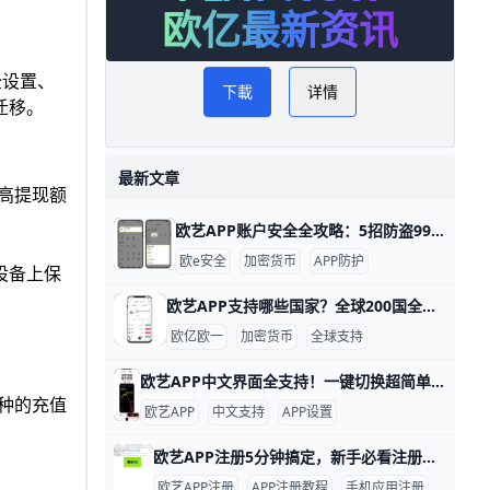
欧亿最新资讯
全设置、
下載
详情
迁移。
最新文章
高提现额
欧艺APP账户安全全攻略：5招防盗99%风险！ 使用欧艺APP时，账户安全非常重要。欧艺APP（也叫OK交易所鸥易）是热门的加密货币交易平台，每天有数百万用户登录交易。根据官方数据，开启安全设置的用户，账户被盗风险可降低90%以上。 比如，如果你忘记设置双重验证，坏人可能用猜到的密码直接登录，但设置后他们就进不去了。​
欧e安全
加密货币
APP防护
设备上保
欧艺APP支持哪些国家？全球200国全解析！ 欧艺APP（也就是O易Oyi的交易应用）支持全球近200个国家和地区使用，但有些地方因为监管规则有限制。 比如亚洲的用户在越南、菲律宾、泰国、新加坡、中国香港、台湾、韩国和日本这些地方都能正常下载、注册和交易。 欧洲用户如英国、法国、西班牙、荷兰和俄罗斯也能轻松使用，支持法币充值和多种加密货币买卖。
欧亿欧一
加密货币
全球支持
欧艺APP中文界面全支持！一键切换超简单 欧艺APP完全支持中文界面，这让很多用户用起来很方便。根据官方指南和用户反馈，APP内有简体中文和繁体中文选项，能覆盖大部分交易和设置页面。例如，进入“我的”页面后，你会看到“语言”或“Language”按钮，一键切换后界面马上变成中文。
币种的充值
欧艺APP
中文支持
APP设置
欧艺APP注册5分钟搞定，新手必看注册全流程 欧艺APP注册其实非常简单，只要跟着几个关键步骤，基本能在几分钟内完成。对新手来说，最重要的是选对下载渠道、正确填写基本信息，并尽快开启安全保护功能。这样不仅能快速拿到账户，还能让登录和使用过程更安心。
欧艺APP注册
APP注册教程
手机应用注册