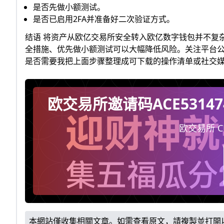
是否先做小额测试。
是否已启用2FA并准备好二次验证方式。
结语 将资产从欧亿交易所安全转入欧亿数字钱包并不复
全措施、优先做小额测试可以大幅降低风险。关注平台公
是否需要我把上面步骤整理成可下载的操作清单或社交
欧交易所邀请码ACE531
佣20%
欧交易所 CR
本網站僅收集相關文章。如需查看原文，請複製並打開