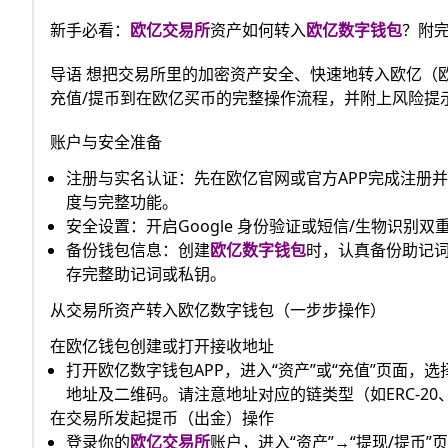
新手必看：
欧亿交易所
资产如何转入
欧亿数字钱包
？附
导语 想把交易所里的加密资产安全、快速地转入欧亿（欧
充值/提币到在欧亿买币的完整操作流程，并附上风险提
账户与安全准备
注册与实名认证：先在欧亿官网或官方APP完成注册
度与完整功能。
安全设置：开启Google 身份验证或短信/生物识别
备份钱包信息：创建
欧亿数字钱包
时，认真备份助记词
存完整助记词或私钥。
从交易所资产转入欧亿数字钱包（一步步操作）
在欧亿钱包创建或打开接收地址
打开欧亿数字钱包APP，进入“资产”或“充值”页面，选
地址及二维码。请注意地址对应的链类型（如ERC-20、TR
在交易所发起提币（出金）操作
登录你的
欧亿交易所
账户，进入“资产”→“提现/提币