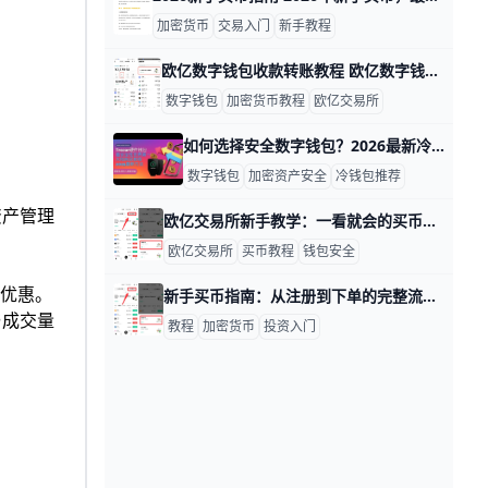
加密货币
交易入门
新手教程
欧亿数字钱包收款转账教程 欧亿数字钱包收款与转账，核心可以理解为“先选对币，再选对链，最后再确认地址”。比如你要收 USDT，就要先确认是 TRC20、ERC20 还是其他网络，因为不同网络对应的地址规则和手续费都不一样。对新手来说，最稳妥的做法是先用小额测试一次，比如先转 1 USDT，确认到账正常后再继续大额操作，这样更安全，也更容易避免误转。
数字钱包
加密货币教程
欧亿交易所
如何选择安全数字钱包？2026最新冷钱包与热钱包推荐对比 在 2026 年，数字资产市值已经突破万亿美元级别，单个普通投资者在不同链上持有 5～10 种主流币或稳定币已很常见，安全的钱包不再是“可选项”，而是保护这些资产的第一道防线。选择一个好的数字钱包，会直接影响你资金被盗的概率、找回资产的难易程度，以及你日常转账、参与 DeFi 或 NFT 的体验顺不顺手。只要你搞懂钱包类型、核心安全点，再结合自己的资金规模和操作习惯，其实完全可以用简单的思路做出清晰选择，而不是被复杂名词吓到。
数字钱包
加密资产安全
冷钱包推荐
资产管理
欧亿交易所新手教学：一看就会的买币与钱包安全设置攻略 欧亿交易所（一般对应Oyi交易所 Oyi 品牌）是一家面向全球用户的数字资产交易平台，为新手提供买币、卖币和存币服务，每天都有大量用户在这里完成 USDT、BTC、ETH 等主流币交易。对于刚入门的朋友来说，最重要的是先明白：交易所只是买卖入口，你可以把它理解成“数字货币银行 + 证券账户”的结合，它帮你撮合交易、托管资产，但真正决定资金安全的，是你后续如何设置安全选项、如何管理自己的数字钱包。开始前，你要做好心理准备：数字货币波动大，短时间内涨跌 10% 甚至更多都很常见，因此不要一次性投入太多资金，更不要借钱或用生活必须资金来投资，将第一笔资金控制在你“即使亏完也不会影响生活”的范围内，这样学习和操作时压力会小很多。
欧亿交易所
买币教程
钱包安全
新优惠。
新手买币指南：从注册到下单的完整流程 买币指南：新手买币流程从注册到下单 引言 对于新手来说，理解注册、实名认证、入金、下单等关键步骤，是实现安全买币的基础。下面按实际操作顺序给出清晰可执行的流程，每一步都配有具体数据与实例，方便你上手实操。
与成交量
教程
加密货币
投资入门