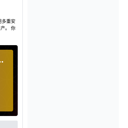
用多重安
产。 你
返