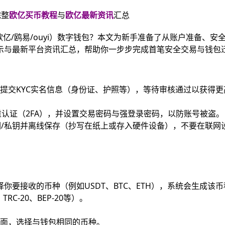
完整
欧亿买币教程
与
欧亿最新资讯
汇总
亿/鸥易/ouyi）数字钱包？本文为新手准备了从账户准备、安
示与最新平台资讯汇总，帮助你一步步完成首笔安全交易与钱包
并提交KYC实名信息（身份证、护照等），等待审核通过以获得更
双重认证（2FA），并设置交易密码与强登录密码，以防账号被盗。
/私钥并离线保存（抄写在纸上或存入硬件设备），不要在联网
择你要接收的币种（例如USDT、BTC、ETH），系统会生成该
C-20、BEP-20等）。
”页面，选择与钱包相同的币种。