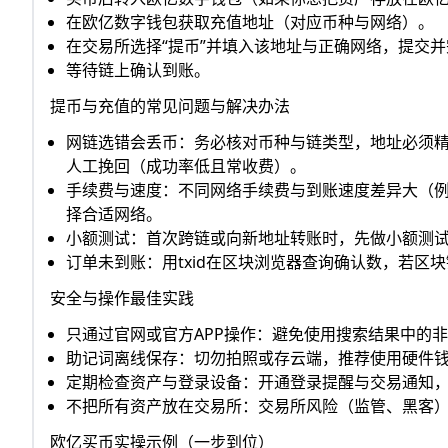
在欧亿数字钱包获取充值地址（对应币种与网络）。
在交易所选择“提币”并填入该地址与正确网络，提交
等待链上确认到账。
提币与充值的常见问题与解决办法
网链选错会丢币：务必核对币种与链类型，地址必须精
人工挽回（成功率低且常收费）。
手续费与速度：不同网络手续费与到账速度差异大（例如
择合适网络。
小额测试：首次跨链或向新地址转账时，先做小额测试（
订单未到账：用txid在区块浏览器查询确认数，若
安全与操作最佳实践
只通过官网或官方APP操作：避免使用搜索结果中的非
助记词离线保存：切勿拍照或存云端，推荐使用硬件
定期检查资产与登录设备：开通登录提醒与交易通知
不把所有资产放在交易所：交易所风险（监管、黑客
欧亿买币实操示例（一步到位）