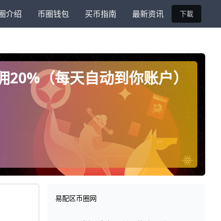
圈介绍
币圈钱包
买币指南
最新资讯
下載
返佣20%（每天自动到你账户）
易配区币圈网