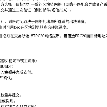
下方选择与目标地址一致的区块链网络（网络不匹配会导致资产
交并通过二次验证（例如邮件/短信/GA）。
同），到账时间取决于网络拥堵与所选链的出块速度。
账时可用txid在区块浏览器查询转账进度。
则必须在交易所选择TRC20网络提币；若错选ERC20而目标地址
信购买稳定币或主流币）
如USDT）。
输入金额并完成支付。
产”确认。
或数量并提交。
包或提现。
亿独立钱包而非交易所）