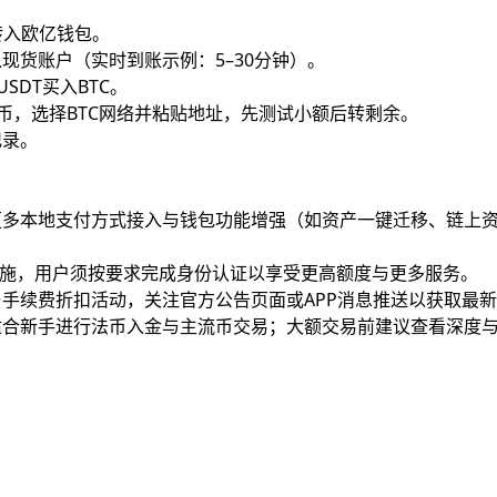
转入欧亿钱包。
金入现货账户（实时到账示例：5–30分钟）。
USDT买入BTC。
提币，选择BTC网络并粘贴地址，先测试小额后转剩余。
记录。
更多本地支付方式接入与钱包功能增强（如资产一键迁移、链上
措施，用户须按要求完成身份认证以享受更高额度与更多服务。
手续费折扣活动，关注官方公告页面或APP消息推送以获取最
适合新手进行法币入金与主流币交易；大额交易前建议查看深度