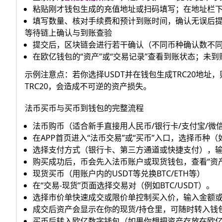
粘贴刚才钱包生成的充值地址或扫码填写；在地址栏
填写数量、核对手续费和预计到账时间，确认无误后提
等待链上确认与到账查验
提交后，区块链会进行若干确认（不同币种确认数不
在欧亿钱包的“资产”或“交易记录”查看到账状态；未到
示例注意点：若你选择USDT并在钱包生成TRC20地址，
TRC20，会造成不可逆的资产损失。
法币买币与买币到钱包的完整流程
法币购币（适合新手直接用人民币/银行卡/支付宝/微
在APP首页进入“法币交易”或“买币”入口，选择币种（
选择支付方式（银行卡、第三方通道或快捷支付），
购买成功后，币会先入法币账户或现货钱包，查看“资
现货买币（用账户内的USDT等兑换BTC/ETH等）
在“交易-现货”页面选择交易对（例如BTC/USDT）。
选择市价单快速成交或限价单控制买入价，输入金额
成交后资产会显示在你的现货/持仓里，可随时转入钱
买币后转入欧亿数字钱包（如果你想把资产存放在欧