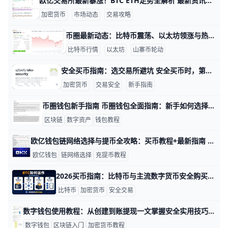
欧亿交易所最新暴涨！BTC ETH走势全解析 最新资讯：欧亿交易所市场动态与走势解读 欧亿交易所是全球热门的加密货币平台，每天交易量超过100亿美元，用户超过5000万。最近一周，平台新增了5种热门币种上线，比如SOL和TON，总市值达到2.8万亿美元，比上月增长3.2%。举例来说，BTC/USDT交易对24小时成交15亿美元，平均每秒处理5000笔订单，让交易更顺畅。
加密货币
市场动态
交易攻略
币圈最新动态：比特币震荡、以太坊领涨与热门山寨币轮动 近期加密货币市场热度持续上升，比特币和以太坊在监管政策和现货ETF的推动下整体走势偏强，而山寨币板块则出现明显分化。数据显示，截至2026年初，比特币市值依然占整个加密市场的50%以上，以太坊则在30%左右，其余市值被大量山寨币分割。 这意味着，真正推动市场上涨的主力还是BTC和ETH，山寨币更多是“跟涨”或“局部爆发”。
比特币行情
以太坊
山寨币轮动
安全买币指南：选交易所避坑 安全买币时，第一步是选对交易所，因为平台安全直接影响资金能否顺利买入、卖出和提现吗。一个更稳妥的做法，是优先选择知名度高、运营时间长、用户量大、风控较成熟的平台，例如主流交易所通常会提供双重验证、资产保护和基础风控功能，这些都比只看低手续费更重要。
加密货币
交易安全
新手指南
币圈钱包新手指南 币圈钱包全面指南：新手如何选择安全可靠的币圈钱包 1. 什么是币圈钱包 币圈钱包是用来存放、接收和发送加密货币的工具，它本质上管理的是你的私钥，而不是“币”本身。对新手来说，最重要的不是先追求功能多，而是先搞清楚钱包分成哪几类、各自适合什么场景，这样才能少踩坑。很多人刚接触数字资产时会直接把资产长期放在交易所，其实这并不适合所有情况，尤其是大额长期持有时更需要自主管理。
区块链
数字资产
钱包教程
欧亿钱包链网络选择与提币全攻略：买币教程+最新指南 在欧亿（欧交易所）使用数字钱包时，选择正确的链网络是提币和充币的第一步，也是最容易出错的一步。如果网络选错，比如把USDT从欧亿发出到某个钱包时本该用TRC20却选成了ERC20，这笔钱就会卡在链上或无法到账，甚至需要官方协助，耽误好几天时间。以USDT为例，常见网络有TRC20（波场）、ERC20（以太坊）和BEP20（币安智能链），不同钱包和平台支持的网络不同，提币时必须在欧亿的“资产”页面核对目标钱包或平台支持的网络类型，再在“链上提现”里选择完全一致的链。例如你在某钱包看到的收款地址以“0x”开头，一般就是以太坊或BEP20网络；如果是“T”开头，一般就是TRC20网络，选对了链，钱才能顺利到账。
欧亿钱包
链网络选择
充提币教程
2026买币指南：比特币与主流数字货币安全购买全流程 2026年买币，最重要的是先把“怎么买得安全”放在“买什么”前面。对新手来说，比特币通常是第一选择，因为它流动性高、市场认知度强，适合先建立基础仓位；如果你还想配置主流数字货币，可以再考虑以太坊、BNB、SOL等，但最好先从1种到2种开始，不要一上来买很多币。
比特币
加密货币
安全交易
数字钱包使用教程：从创建到账提现一文掌握安全实用技巧 数字钱包使用教程：从创建到提现吗？一步步教你掌握数字钱包 数字钱包（加密钱包）是一种管理比特币、以太坊等数字货币的工具，它保存的是你的“钥匙”，而不是币本身。你可以把区块链想象成一个公共账本，所有转账记录都写在上面，而数字钱包就像你用来“签字”的签字笔和签名本。比如，当你用钱包给别人转 0.01 个比特币时，实际上是用你的私钥对这笔交易签名，再让网络来确认。正因为这样，谁掌握了你的私钥或助记词，谁就等于掌握了你钱包里的全部资产，所以钱包的使用和保存非常重要。
数字钱包
区块链入门
加密货币教程