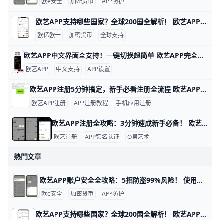
欧e安全
加密货币
APP防护
欧艺APP支持哪些国家？全球200国全解析！ 欧艺APP（也就是O易Oyi的交易应用）支持全球近200个国家和地区使用，但有些地方因为监管规则有限制。 比如亚洲的用户在越南、菲律宾、泰国、新加坡、中国香港、台湾、韩国和日本这些地方都能正常下载、注册和交易。 欧洲用户如英国、法国、西班牙、荷兰和俄罗斯也能轻松使用，支持法币充值和多种加密货币买卖。
欧亿欧一
加密货币
全球支持
欧艺APP中文界面全支持！一键切换超简单 欧艺APP完全支持中文界面，这让很多用户用起来很方便。根据官方指南和用户反馈，APP内有简体中文和繁体中文选项，能覆盖大部分交易和设置页面。例如，进入“我的”页面后，你会看到“语言”或“Language”按钮，一键切换后界面马上变成中文。
欧艺APP
中文支持
APP设置
欧艺APP注册5分钟搞定，新手必看注册全流程 欧艺APP注册其实非常简单，只要跟着几个关键步骤，基本能在几分钟内完成。对新手来说，最重要的是选对下载渠道、正确填写基本信息，并尽快开启安全保护功能。这样不仅能快速拿到账户，还能让登录和使用过程更安心。
欧艺APP注册
APP注册教程
手机应用注册
欧艺APP注册全攻略：3分钟速成新手必备！ 欧艺APP注册过程简单快速，通常只需几分钟就能完成。基本需要手机号或邮箱地址作为账号，比如用你的常用手机号“138XXXXXXX”或“”来注册，还得设置一个强密码，包含大小写字母、数字和符号，例如“Abc123!@#”。这些信息能帮你快速创建账户并接收验证码验证。
欧艺注册
APP实名认证
O易艺术
熱門文章
欧艺APP账户安全全攻略：5招防盗99%风险！ 使用欧艺APP时，账户安全非常重要。欧艺APP（也叫OK交易所鸥易）是热门的加密货币交易平台，每天有数百万用户登录交易。根据官方数据，开启安全设置的用户，账户被盗风险可降低90%以上。 比如，如果你忘记设置双重验证，坏人可能用猜到的密码直接登录，但设置后他们就进不去了。​
欧e安全
加密货币
APP防护
欧艺APP支持哪些国家？全球200国全解析！ 欧艺APP（也就是O易Oyi的交易应用）支持全球近200个国家和地区使用，但有些地方因为监管规则有限制。 比如亚洲的用户在越南、菲律宾、泰国、新加坡、中国香港、台湾、韩国和日本这些地方都能正常下载、注册和交易。 欧洲用户如英国、法国、西班牙、荷兰和俄罗斯也能轻松使用，支持法币充值和多种加密货币买卖。