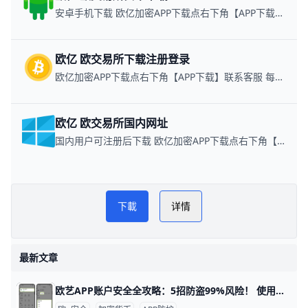
安卓手机下载 欧亿加密APP下载点右下角【APP下载】联系客服 每日更新可用链接
欧亿 欧交易所下载注册登录
欧亿加密APP下载点右下角【APP下载】联系客服 每日更新可用链接
欧亿 欧交易所国内网址
国内用户可注册后下载 欧亿加密APP下载点右下角【APP下载】联系客服 每日更新可用链接
易配区币圈网
PLAY NOW
下載
详情
欧亿数字钱包
最新文章
欧艺APP账户安全全攻略：5招防盗99%风险！ 使用欧艺APP时，账户安全非常重要。欧艺APP（也叫OK交易所鸥易）是热门的加密货币交易平台，每天有数百万用户登录交易。根据官方数据，开启安全设置的用户，账户被盗风险可降低90%以上。 比如，如果你忘记设置双重验证，坏人可能用猜到的密码直接登录，但设置后他们就进不去了。​