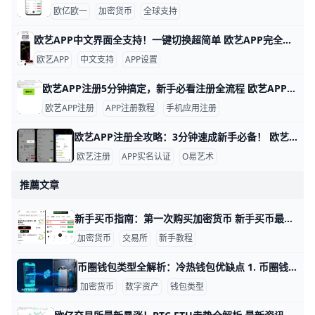
欧亿欧一
加密货币
全球支持
欧艺APP中文界面全支持！一键切换超简单 欧艺APP完全支持中文界面，这让很多用户用起来很方便。根据官方指南和用户反馈，APP内有简体中文和繁体中文选项，能覆盖大部分交易和设置页面。例如，进入“我的”页面后，你会看到“语言”或“Language”按钮，一键切换后界面马上变成中文。
欧艺APP
中文支持
APP设置
欧艺APP注册5分钟搞定，新手必看注册全流程 欧艺APP注册其实非常简单，只要跟着几个关键步骤，基本能在几分钟内完成。对新手来说，最重要的是选对下载渠道、正确填写基本信息，并尽快开启安全保护功能。这样不仅能快速拿到账户，还能让登录和使用过程更安心。
欧艺APP注册
APP注册教程
手机应用注册
欧艺APP注册全攻略：3分钟速成新手必备！ 欧艺APP注册过程简单快速，通常只需几分钟就能完成。基本需要手机号或邮箱地址作为账号，比如用你的常用手机号“138XXXXXXX”或“”来注册，还得设置一个强密码，包含大小写字母、数字和符号，例如“Abc123!@#”。这些信息能帮你快速创建账户并接收验证码验证。
欧艺注册
APP实名认证
O易艺术
推薦文章
新手买币指南：第一次购买加密货币 新手买币最重要的是先把流程想清楚：先选一个安全、口碑较好的交易所，再注册账号、完成身份验证、充值法币，最后下第一笔订单。比如你可以先用 100 美元或等值资金试买主流币种，这样既能熟悉操作，也能把风险控制在较低水平。
加密货币
交易所
新手教程
币圈钱包类型全解析：冷热钱包优缺点 1. 币圈钱包是什么 币圈钱包是用来管理加密资产私钥的工具，不是单纯“存币”的地方。钱包本身不直接保存币，真正决定你能不能动用资产的，是私钥和助记词。只要私钥还在，你就能控制对应链上的资产；如果私钥丢失，资产往往也就无法找回。
加密货币
数字资产
钱包类型