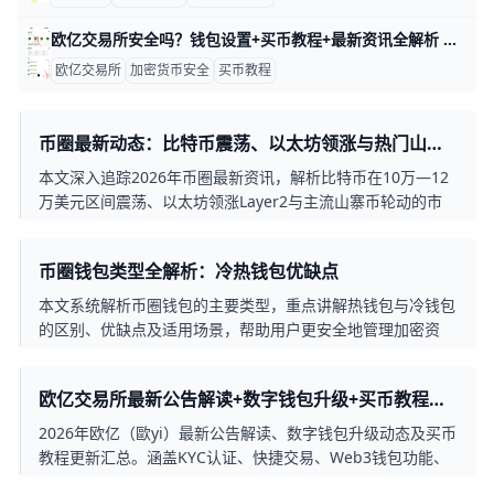
欧亿交易所安全吗？钱包设置+买币教程+最新资讯全解析 欧亿交易所（即歐yi，常被国内用户称为“鸥易 / 欧亿”）是全球主流的加密货币交易平台之一，长期处于全球日均交易量和用户规模的前列。根据公开数据，欧交易所拥有超过两千万注册用户，支持超过300种主流币种和上千个交易对，覆盖现货、杠杆、合约、期权等多种交易形式。平台已运营多年，经历过2018年、2021年和2022年几轮市场大幅波动，整体系统稳定性与风控能力已经过市场验证。从安全角度来看，欧亿采用冷热钱包隔离、多层加密、SSL安全传输和双重验证（2FA）等技术，将大部分用户资金存放在离线冷钱包中，降低被黑客直接攻击的概率。例如，在2022年加密市场出现多起交易所被攻击事件时，O易通过严格的冷钱包管理和快速应急响应，未发生大规模用户资产损失。
欧亿交易所
加密货币安全
买币教程
币圈最新动态：比特币震荡、以太坊领涨与热门山寨
币轮动
本文深入追踪2026年币圈最新资讯，解析比特币在10万—12
万美元区间震荡、以太坊领涨Layer2与主流山寨币轮动的市
场动态，帮助投资者把握资金流向与配置策略。
币圈钱包类型全解析：冷热钱包优缺点
本文系统解析币圈钱包的主要类型，重点讲解热钱包与冷钱包
的区别、优缺点及适用场景，帮助用户更安全地管理加密资
产。
欧亿交易所最新公告解读+数字钱包升级+买币教程
2026
2026年欧亿（歐yi）最新公告解读、数字钱包升级动态及买币
教程更新汇总。涵盖KYC认证、快捷交易、Web3钱包功能、
安全机制等核心内容，新手必看指南。