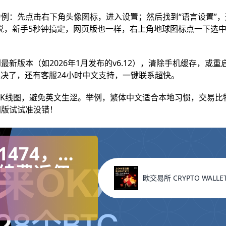
例：先点击右下角头像图标，进入设置；然后找到“语言设置”，
说，新手5秒钟搞定，网页版也一样，右上角地球图标点一下选
版本（如2026年1月发布的v6.12），清除手机缓存，或重启
解决了，还有客服24小时中文支持，一键联系超快。
和K线图，避免英文生涩。举例，繁体中文适合本地习惯，交易比
网版试试准没错！
1474，注
续费返佣
欧交易所 CRYPTO WALL
账户）