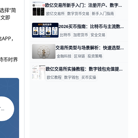
欧亿交易所新手入门：注册开户、数字钱包与基础交易全攻略 欧亿交易所入门的第一步，就是搞清楚它是什么、能做什么，以及你每天具体会在 App 里点哪些按钮。对很多新手来说，最常见的一条路径是：“注册账户 → 完成实名认证 → 充币或用法币买 USDT → 做第一笔买卖 → 提币或继续持有”。如果你之前从没接触过交易所，可以把欧亿想象成一个 7×24 小时不打烊的“数字货币银行 + 证券交易软件”，你用手机就能随时查看资产、下单买卖、转入转出。只要你按照步骤慢慢操作，每一步都有明确的按钮和提示，并不会像想象中那么难。
选择“简
欧亿交易所
数字货币交易
新手入门指南
中文即
2026买币指南：比特币与主流数字货币安全购买全流程 2026年买币，最重要的是先把“怎么买得安全”放在“买什么”前面。对新手来说，比特币通常是第一选择，因为它流动性高、市场认知度强，适合先建立基础仓位；如果你还想配置主流数字货币，可以再考虑以太坊、BNB、SOL等，但最好先从1种到2种开始，不要一上来买很多币。
比特币
加密货币
安全交易
APP，
交易所类型与场景解析：快速选型指南 交易所类型很多，但核心定位清晰，下面用数据和实例来帮助你快速理解，便于实际选型。 中心化交易所（CEX）由单一主体运营，通常提供高流动性、快速撮合和丰富的币种，以及法币进出金渠道。以 Binance、Coinbase 等为例，它们的日均成交量常在数十亿美元级别，平台托管资产也意味着更高的使用便捷性。适用场景包括新手入门、需要稳定交易体验和快速资金往来的人群；风险点在于资产托管由平台承担，监管合规压力大，需要信任与风险控制体系支撑。
金融科技
区块链
投资策略
特币时界
欧亿交易所实操教程：数字钱包充值提币与链上转账全攻略 欧亿交易所实操：欧亿数字钱包充值提币与链上转账全攻略（含欧亿买币教程与欧亿最新资讯） 如果你是第一次使用欧亿交易所，或者刚接触数字货币，其实完全不用紧张。你可以把欧亿理解为“银行+证券账户+电子钱包”的组合：它帮你存币、买币、提币，还能帮你把资产转到链上钱包。比如，你在欧亿用人民币买到1000 USDT，这些币会先放在你的账户里，你可以随时提到个人钱包或其他平台。只要记住三件事——币种对不对、网络选得对不对、地址复制对不对，你就能比较安心地完成每一步操作。
欧亿教程
数字钱包
买币实操
ET 返佣代码