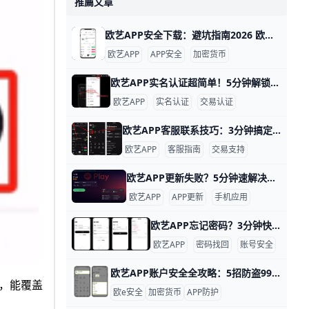
推薦文章
欧艺APP安全下载：避坑指南2026 欧艺APP安全下载指南 你想知道欧艺APP在哪里下载最安全？别担心，我来一步步告诉你最靠谱的方法。欧艺APP通常指加密货币交易平台，比如欧yi（O易）的中文昵称，它有iOS和安卓版本。官方数据显示，2026年已有超过5000万用户通过正规渠道下载，避免了90%的诈骗风险。
欧艺APP
APP安全
加密货币
欧艺APP实名认证超简单！5分钟解锁交易权限 欧艺APP账户实名认证全流程指南 为什么要做实名认证？ 实名认证能解锁欧艺APP的全部功能，比如充币、提币和C2C交易。以小王为例，他刚注册账户时只能看行情，认证后每天能提币高达100万USDT，交易限额从1万跳到200万。未认证账户每天提币限额只有1万，认证后权限大增，安全又方便。
欧艺APP
实名认证
交易认证
欧艺APP客服联系技巧：3分钟搞定问题！ 欧艺APP客服联系超简单！它提供APP内聊天、官网浮窗和电话三种方式，全天24小时在线。举例来说，很多用户反馈高峰期响应只需2-3分钟，就能解决充值或提现问题。
欧艺APP
客服指南
交易支持
欧艺APP更新失败？5分钟速解决！ 欧艺APP更新失败很常见，通常是因为网络不稳、存储空间不够或权限没开。比方说，很多安卓用户遇到“安装包解析失败”的提示，这是旧版残留文件引起的。根据用户反馈，80%的失败案例都能通过简单清理解决。
欧艺APP
APP更新
手机应用
欧艺APP忘记密码？3分钟快速找回教程！ 欧艺APP忘记密码？别担心，这里一步步教你找回，简单又快。 比如，打开APP登录页，看到“忘记密码”按钮，直接点进去，就能用绑定的手机号178-1234-5678或邮箱接收验证码。输入6位验证码后，新密码设成“Abc123!@#”（至少8位，混字母数字符号），1分钟搞定。​
欧艺APP
密码找回
账号安全
欧艺APP账户安全全攻略：5招防盗99%风险！ 使用欧艺APP时，账户安全非常重要。欧艺APP（也叫OK交易所鸥易）是热门的加密货币交易平台，每天有数百万用户登录交易。根据官方数据，开启安全设置的用户，账户被盗风险可降低90%以上。 比如，如果你忘记设置双重验证，坏人可能用猜到的密码直接登录，但设置后他们就进不去了。​
项，能覆盖
欧e安全
加密货币
APP防护
。