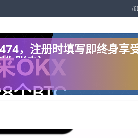
币
1474，注册时填写即终身享
到你账户）