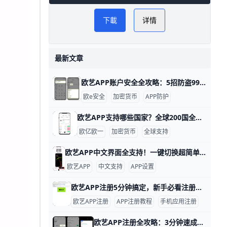
下載
详情
最新文章
欧艺APP账户安全全攻略：5招防盗99%风险！ 使用欧艺APP时，账户安全非常重要。欧艺APP（也叫OK交易所鸥易）是热门的加密货币交易平台，每天有数百万用户登录交易。根据官方数据，开启安全设置的用户，账户被盗风险可降低90%以上。 比如，如果你忘记设置双重验证，坏人可能用猜到的密码直接登录，但设置后他们就进不去了。​
欧e安全
加密货币
APP防护
欧艺APP支持哪些国家？全球200国全解析！ 欧艺APP（也就是O易Oyi的交易应用）支持全球近200个国家和地区使用，但有些地方因为监管规则有限制。 比如亚洲的用户在越南、菲律宾、泰国、新加坡、中国香港、台湾、韩国和日本这些地方都能正常下载、注册和交易。 欧洲用户如英国、法国、西班牙、荷兰和俄罗斯也能轻松使用，支持法币充值和多种加密货币买卖。
欧亿欧一
加密货币
全球支持
欧艺APP中文界面全支持！一键切换超简单 欧艺APP完全支持中文界面，这让很多用户用起来很方便。根据官方指南和用户反馈，APP内有简体中文和繁体中文选项，能覆盖大部分交易和设置页面。例如，进入“我的”页面后，你会看到“语言”或“Language”按钮，一键切换后界面马上变成中文。
欧艺APP
中文支持
APP设置
欧艺APP注册5分钟搞定，新手必看注册全流程 欧艺APP注册其实非常简单，只要跟着几个关键步骤，基本能在几分钟内完成。对新手来说，最重要的是选对下载渠道、正确填写基本信息，并尽快开启安全保护功能。这样不仅能快速拿到账户，还能让登录和使用过程更安心。
欧艺APP注册
APP注册教程
手机应用注册
欧艺APP注册全攻略：3分钟速成新手必备！ 欧艺APP注册过程简单快速，通常只需几分钟就能完成。基本需要手机号或邮箱地址作为账号，比如用你的常用手机号“138XXXXXXX”或“”来注册，还得设置一个强密码，包含大小写字母、数字和符号，例如“Abc123!@#”。这些信息能帮你快速创建账户并接收验证码验证。