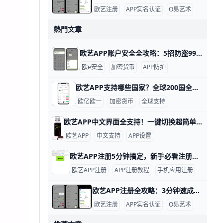
欧艺注册
APP实名认证
O易艺术
熱門文章
欧艺APP账户安全全攻略：5招防盗99%风险！ 使用欧艺APP时，账户安全非常重要。欧艺APP（也叫OK交易所鸥易）是热门的加密货币交易平台，每天有数百万用户登录交易。根据官方数据，开启安全设置的用户，账户被盗风险可降低90%以上。 比如，如果你忘记设置双重验证，坏人可能用猜到的密码直接登录，但设置后他们就进不去了。​
欧e安全
加密货币
APP防护
欧艺APP支持哪些国家？全球200国全解析！ 欧艺APP（也就是O易Oyi的交易应用）支持全球近200个国家和地区使用，但有些地方因为监管规则有限制。 比如亚洲的用户在越南、菲律宾、泰国、新加坡、中国香港、台湾、韩国和日本这些地方都能正常下载、注册和交易。 欧洲用户如英国、法国、西班牙、荷兰和俄罗斯也能轻松使用，支持法币充值和多种加密货币买卖。
欧亿欧一
加密货币
全球支持
欧艺APP中文界面全支持！一键切换超简单 欧艺APP完全支持中文界面，这让很多用户用起来很方便。根据官方指南和用户反馈，APP内有简体中文和繁体中文选项，能覆盖大部分交易和设置页面。例如，进入“我的”页面后，你会看到“语言”或“Language”按钮，一键切换后界面马上变成中文。
欧艺APP
中文支持
APP设置
欧艺APP注册5分钟搞定，新手必看注册全流程 欧艺APP注册其实非常简单，只要跟着几个关键步骤，基本能在几分钟内完成。对新手来说，最重要的是选对下载渠道、正确填写基本信息，并尽快开启安全保护功能。这样不仅能快速拿到账户，还能让登录和使用过程更安心。
欧艺APP注册
APP注册教程
手机应用注册
欧艺APP注册全攻略：3分钟速成新手必备！ 欧艺APP注册过程简单快速，通常只需几分钟就能完成。基本需要手机号或邮箱地址作为账号，比如用你的常用手机号“138XXXXXXX”或“”来注册，还得设置一个强密码，包含大小写字母、数字和符号，例如“Abc123!@#”。这些信息能帮你快速创建账户并接收验证码验证。
欧艺注册
APP实名认证
O易艺术