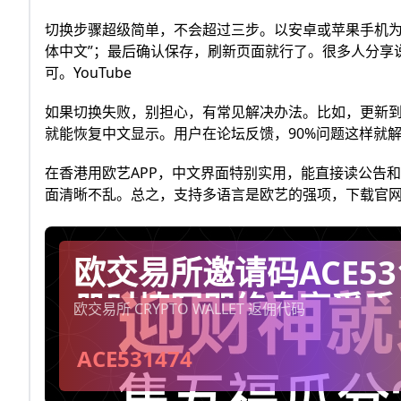
切换步骤超级简单，不会超过三步。以安卓或苹果手机为
体中文”；最后确认保存，刷新页面就行了。很多人分享
可。YouTube​​
如果切换失败，别担心，有常见解决办法。比如，更新到最新
就能恢复中文显示。用户在论坛反馈，90%问题这样就
在香港用欧艺APP，中文界面特别实用，能直接读公告
面清晰不乱。总之，支持多语言是欧艺的强项，下载官
欧交易所邀请码ACE53
册时填写即终身享受手
欧交易所 CRYPTO WALLET 返佣代码
20%（每天自动到你
ACE531474