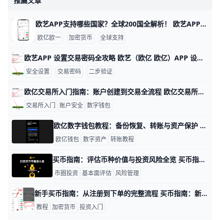
推薦文章
欧艺APP支持哪些国家？全球200国全解析！ 欧艺APP（也就是O易Oyi的交易应用）支持全球近200个国家和地区使用，但有些地方因为监管规则有限制。 比如亚洲的用户在越南、菲律宾、泰国、新加坡、中国香港、台湾、韩国和日本这些地方都能正常下载、注册和交易。 欧洲用户如英国、法国、西班牙、荷兰和俄罗斯也能轻松使用，支持法币充值和多种加密货币买卖。
欧亿欧一
加密货币
全球支持
欧艺APP 设置交易密码全攻略 欧艺（欧亿 欧亿）APP 设置交易密码的步骤，下面用简单明了的语言给出，并穿插具体操作数据和示例，帮助你快速上手。 第一步：打开并定位到安全设置 数据点：从打开应用到进入安全设置通常只需点击两次。常见路径是“账户/我的” -> “安全设置”。 示例：在主界面下方导航栏点击“我的”，进入个人中心后找到“安全设置”并进入。若你的界面是“账户与安全”，同样进入该栏目即可。 提示：不同版本的名称可能略有差异，但都在同一组菜单里，目标是找到与“交易密码”相关的选项。 第二步：进入交易密码设置界面
安全设置
交易密码
二步验证
欧亿交易所入门指南：账户创建到交易全流程 欧亿交易所入门指南：从账户创建到基本交易的完整流程（欧亿数字钱包与欧亿买币教程） 在本指南中，你将学习到从创建账户到完成基础交易的完整步骤。比如，注册一个账户通常需要5分钟，2FA开启后再额外花2分钟设置。接下来，我们以一个真实场景来说明：你用手机注册，选择短信验证码验证身份，并在注册后启用两步验证，以提升账户安全性。
交易所入门
账户安全
数字钱包
欧亿数字钱包教程：备份恢复、转账与资产保护 欧亿数字钱包最重要的三件事是：先创建钱包，再备份助记词，最后学会安全转账。比如你在手机上新建一个 Web3 钱包后，系统通常会给出 12 个助记词，这 12 个词就是你找回钱包的关键；如果你把它写在纸上并分开保存，就能在换手机或重装 App 时继续恢复资产。
欧亿钱包
数字资产
转账教程
买币指南：评估币种价值与投资风险全览 买币指南：如何评估币种价值与投资风险 在进入币圈投资前，先建立一套清晰的评估框架。以下内容以实用性为导向，帮助你从基本面、市场因素、风险点和操作要点四个方面系统判断币种的价值与风险。
币圈投资
基本面评估
风险管理
新手买币指南：从注册到下单的完整流程 买币指南：新手买币流程从注册到下单 引言 对于新手来说，理解注册、实名认证、入金、下单等关键步骤，是实现安全买币的基础。下面按实际操作顺序给出清晰可执行的流程，每一步都配有具体数据与实例，方便你上手实操。
教程
加密货币
投资入门