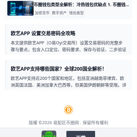
币圈钱包类型全解析：冷热钱包优缺点 1. 币圈钱包是什么 币圈钱包是用来管理加密资产私钥的工具，不是单纯“存币”的地方。钱包本身不直接保存币，真正决定你能不能动用资产的，是私钥和助记词。只要私钥还在，你就能控制对应链上的资产；如果私钥丢失，资产往往也就无法找回。
加密货币
数字资产
钱包类型
欧艺APP 设置交易密码全攻略
本文提供欧艺APP（O易Oyi交易所）设置交易密码的完整步
骤与要点，包含入口定位、密码要求、保存与验证、二步验证
开启以及忘记密码的处理，帮助用户在手机端高效完成安全设
置，提升账户安全性。
欧艺APP支持哪些国家？全球200国全解析！
欧艺APP支持近200个国家和地区，包括亚洲越南菲律宾、欧
洲英国法国、美洲加拿大巴西等，但美国伊朗朝鲜等受限。详
细列表+使用Tips，帮你合规交易加密货币。
版權 ©2026
易配区币圈网
. 保留所有權利
本页面包含第三方合作推广链接，点击后将跳转至第三方网站，请仔细阅读其用户
协议。