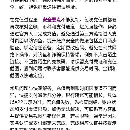
分钟到数小时，视网络拥堵而定）。务必核对地址完
全一致，避免把币送往错误地址。
在充值过程里，
安全要点
不能忽视。每次充值前都要
再次核对金额、币种和支付通道，避免误操作。务必
通过官方入口完成充值，避免通过第三方链接进入支
付页面以防钓鱼。提升账户安全的做法包括启用两步
验证、绑定信任设备、定期更改密码、避免在公共网
络下操作。对钓鱼和诈骗保持警惕，例如不点击陌生
链接、不回复陌生的兑换码。请保留支付凭证和充值
截图，遇到问题时联系客服能提供交易时间、金额和
截图以快速定位。
常见问题与快速解答。充值后到账时间因渠道不同而
异，快捷支付通常几分钟，银行转账可能稍长，具体
以APP显示为准。若充值失败，先检查网络、账户状
态和支付渠道限额，如仍无法解决，可联系官方客服
并提供交易截图与错误信息。若被限额，通常是因为
实名认证或支付绑定未完成，完成相应认证并按提示