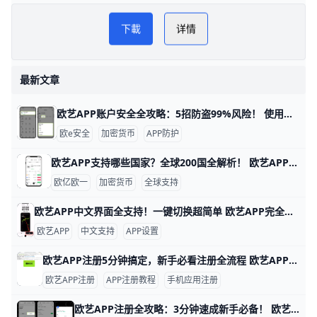
易配区币圈网
PLAY NOW
下載
详情
欧亿数字钱包
最新文章
欧艺APP账户安全全攻略：5招防盗99%风险！ 使用欧艺APP时，账户安全非常重要。欧艺APP（也叫OK交易所鸥易）是热门的加密货币交易平台，每天有数百万用户登录交易。根据官方数据，开启安全设置的用户，账户被盗风险可降低90%以上。 比如，如果你忘记设置双重验证，坏人可能用猜到的密码直接登录，但设置后他们就进不去了。​
欧e安全
加密货币
APP防护
欧艺APP支持哪些国家？全球200国全解析！ 欧艺APP（也就是O易Oyi的交易应用）支持全球近200个国家和地区使用，但有些地方因为监管规则有限制。 比如亚洲的用户在越南、菲律宾、泰国、新加坡、中国香港、台湾、韩国和日本这些地方都能正常下载、注册和交易。 欧洲用户如英国、法国、西班牙、荷兰和俄罗斯也能轻松使用，支持法币充值和多种加密货币买卖。
欧亿欧一
加密货币
全球支持
欧艺APP中文界面全支持！一键切换超简单 欧艺APP完全支持中文界面，这让很多用户用起来很方便。根据官方指南和用户反馈，APP内有简体中文和繁体中文选项，能覆盖大部分交易和设置页面。例如，进入“我的”页面后，你会看到“语言”或“Language”按钮，一键切换后界面马上变成中文。
欧艺APP
中文支持
APP设置
欧艺APP注册5分钟搞定，新手必看注册全流程 欧艺APP注册其实非常简单，只要跟着几个关键步骤，基本能在几分钟内完成。对新手来说，最重要的是选对下载渠道、正确填写基本信息，并尽快开启安全保护功能。这样不仅能快速拿到账户，还能让登录和使用过程更安心。
欧艺APP注册
APP注册教程
手机应用注册
欧艺APP注册全攻略：3分钟速成新手必备！ 欧艺APP注册过程简单快速，通常只需几分钟就能完成。基本需要手机号或邮箱地址作为账号，比如用你的常用手机号“138XXXXXXX”或“”来注册，还得设置一个强密码，包含大小写字母、数字和符号，例如“Abc123!@#”。这些信息能帮你快速创建账户并接收验证码验证。