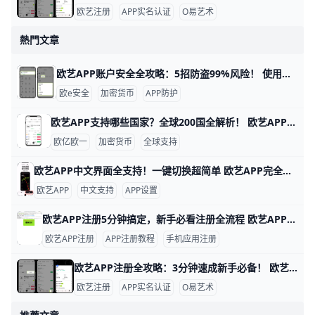
欧艺注册
APP实名认证
O易艺术
熱門文章
欧艺APP账户安全全攻略：5招防盗99%风险！ 使用欧艺APP时，账户安全非常重要。欧艺APP（也叫OK交易所鸥易）是热门的加密货币交易平台，每天有数百万用户登录交易。根据官方数据，开启安全设置的用户，账户被盗风险可降低90%以上。 比如，如果你忘记设置双重验证，坏人可能用猜到的密码直接登录，但设置后他们就进不去了。​
欧e安全
加密货币
APP防护
欧艺APP支持哪些国家？全球200国全解析！ 欧艺APP（也就是O易Oyi的交易应用）支持全球近200个国家和地区使用，但有些地方因为监管规则有限制。 比如亚洲的用户在越南、菲律宾、泰国、新加坡、中国香港、台湾、韩国和日本这些地方都能正常下载、注册和交易。 欧洲用户如英国、法国、西班牙、荷兰和俄罗斯也能轻松使用，支持法币充值和多种加密货币买卖。
欧亿欧一
加密货币
全球支持
欧艺APP中文界面全支持！一键切换超简单 欧艺APP完全支持中文界面，这让很多用户用起来很方便。根据官方指南和用户反馈，APP内有简体中文和繁体中文选项，能覆盖大部分交易和设置页面。例如，进入“我的”页面后，你会看到“语言”或“Language”按钮，一键切换后界面马上变成中文。
欧艺APP
中文支持
APP设置
欧艺APP注册5分钟搞定，新手必看注册全流程 欧艺APP注册其实非常简单，只要跟着几个关键步骤，基本能在几分钟内完成。对新手来说，最重要的是选对下载渠道、正确填写基本信息，并尽快开启安全保护功能。这样不仅能快速拿到账户，还能让登录和使用过程更安心。
欧艺APP注册
APP注册教程
手机应用注册
欧艺APP注册全攻略：3分钟速成新手必备！ 欧艺APP注册过程简单快速，通常只需几分钟就能完成。基本需要手机号或邮箱地址作为账号，比如用你的常用手机号“138XXXXXXX”或“”来注册，还得设置一个强密码，包含大小写字母、数字和符号，例如“Abc123!@#”。这些信息能帮你快速创建账户并接收验证码验证。
欧艺注册
APP实名认证
O易艺术