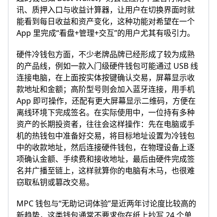
讯、质押入口与收益计算器，让用户在切换界面时就
能看到每日收益和资产变化，这种功能对希望在一个
App 里完成“看盘+管理+交互”的用户尤其有吸引力。
硬件冷钱包方面，不少老牌品牌已经形成了较为成熟
的产品线，例如一款入门级硬件钱包可能通过 USB 线
连接电脑，在上面按实体按键确认交易，屏幕显示收
款地址和金额；高阶型号则会加入蓝牙连接，用手机
App 即可操作，还配有更大屏幕显示二维码，方便在
离线环境下完成签名。在实际使用中，一位持有多种
资产的长期投资者，往往会这样操作：先在电脑或手
机的热钱包中准备好交易，将目标地址设置为冷钱包
中的收款地址，然后连接硬件钱包，在物理设备上逐
项确认金额、手续费和接收地址，最后由硬件完成签
名并广播至链上，这样就算你的电脑有木马，也很难
窃取私钥或篡改交易。
MPC 钱包与“无助记词体验”是近两年讨论度比较高的
新趋势，这类钱包通常不要求你在纸上抄写 24 个单