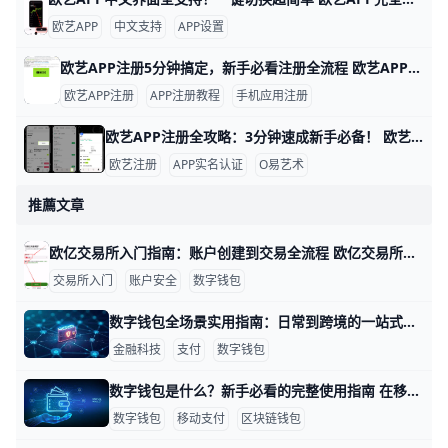
欧艺APP
中文支持
APP设置
欧艺APP注册5分钟搞定，新手必看注册全流程 欧艺APP注册其实非常简单，只要跟着几个关键步骤，基本能在几分钟内完成。对新手来说，最重要的是选对下载渠道、正确填写基本信息，并尽快开启安全保护功能。这样不仅能快速拿到账户，还能让登录和使用过程更安心。
欧艺APP注册
APP注册教程
手机应用注册
欧艺APP注册全攻略：3分钟速成新手必备！ 欧艺APP注册过程简单快速，通常只需几分钟就能完成。基本需要手机号或邮箱地址作为账号，比如用你的常用手机号“138XXXXXXX”或“”来注册，还得设置一个强密码，包含大小写字母、数字和符号，例如“Abc123!@#”。这些信息能帮你快速创建账户并接收验证码验证。
欧艺注册
APP实名认证
O易艺术
推薦文章
欧亿交易所入门指南：账户创建到交易全流程 欧亿交易所入门指南：从账户创建到基本交易的完整流程（欧亿数字钱包与欧亿买币教程） 在本指南中，你将学习到从创建账户到完成基础交易的完整步骤。比如，注册一个账户通常需要5分钟，2FA开启后再额外花2分钟设置。接下来，我们以一个真实场景来说明：你用手机注册，选择短信验证码验证身份，并在注册后启用两步验证，以提升账户安全性。
交易所入门
账户安全
数字钱包
数字钱包全场景实用指南：日常到跨境的一站式解读 数字钱包不仅是“支付工具”，它更像一个个人金融的入口。从日常购物到跨境汇款，数字钱包在每一个环节都在简化流程、提升安全性。以日常场景为例，很多用户用手机点亮门禁、支付公交、 और在超市用二维码结账，平均每笔交易节省5–10秒，-data来自多家钱包运营商的场景研究。对于年轻家庭，数字钱包也常常绑定银行卡、信用卡与代币化的优惠券，帮助他们把日常支出控制在预算范围内，实际案例可见月度消费疲劳度下降15%~20%。
金融科技
支付
数字钱包
数字钱包是什么？新手必看的完整使用指南 在移动支付、线上购物和数字货币越来越普及的今天，数字钱包已经成为很多人每天都会用到的工具，比如出门只带手机也能买早餐、坐地铁、网购。数字钱包可以放银行卡信息、账户余额、会员卡、优惠券，甚至可以管理比特币、以太坊等数字资产，让你的“钱”和“资产”集中在一个地方查看和操作。对于刚接触的新手来说，只要理解它是“手机里的电子钱包”，用来收钱、付款、转账和管理资产，就已经迈出了第一步。
数字钱包
移动支付
区块链钱包