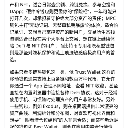
产和 NFT，适合日常查余额、跨链兑换、参与空投和
DApp；硬件冷钱包则更像你的“保险柜”，一年可能只
打开几次，却承担着守护绝大部分资产的责任；MPC
钱包主打“无助记词、无整串私钥暴露”的体验，适合怕
记单词、又想自己掌控资产的新用户；交易所生态钱
包则适合已经在某个大平台上交易、想在链上继续体
验 DeFi 与 NFT 的用户；而比特币专用和隐私型钱包
则是那些对隐私保护和链上痕迹敏感度极高用户的首
选。
如果只看多链热钱包这一类，像 Trust Wallet 这样的
移动钱包通常支持上百条链和数百万种代币，它允许
你通过一个 App 管理不同地址，查看 NFT 收藏，甚至
直接在内置浏览器中连接各种 DeFi 协议，这对于经常
使用手机、习惯随时处理资产的用户非常友好。另外
一些钱包，例如 Exodus，则在桌面端提供非常漂亮的
资产曲线、利润统计和分布图，对喜欢可视化界面和
想要“一眼看清仓位结构”的人非常合适；而某些新近崛
起的钱包如 Best Wallet，则会在应用中整合行情资