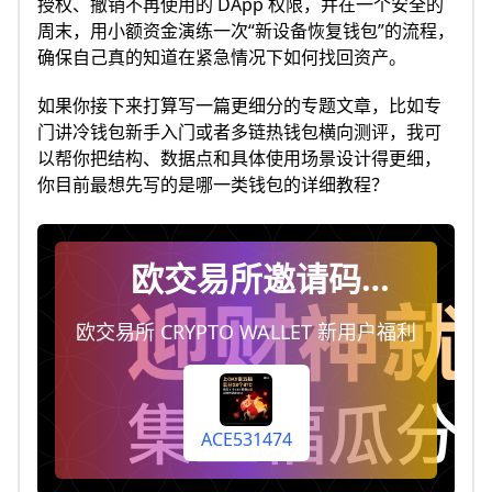
授权、撤销不再使用的 DApp 权限，并在一个安全的
周末，用小额资金演练一次“新设备恢复钱包”的流程，
确保自己真的知道在紧急情况下如何找回资产。
如果你接下来打算写一篇更细分的专题文章，比如专
门讲冷钱包新手入门或者多链热钱包横向测评，我可
以帮你把结构、数据点和具体使用场景设计得更细，
你目前最想先写的是哪一类钱包的详细教程？
欧交易所邀请码
ACE531474，注册时填
欧交易所 CRYPTO WALLET 新用户福利
写即终身享受手续费返
佣20%（每天自动到你
账户）
ACE531474