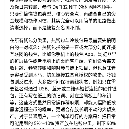
接影响你资金被盗的概率、找回资产的难易程度，以
及你日常转账、参与 DeFi 或 NFT 的体验顺不顺手。
只要你搞懂钱包类型、核心安全点，再结合自己的资
金规模和操作习惯，其实完全可以用简单的思路做出
清晰选择，而不是被复杂名词吓到。
在所有钱包分类里，热钱包与冷钱包是最需要先搞明
白的一对概念：热钱包指的是一直或大部分时间连接
互联网的钱包，比如你手机上的钱包 App、浏览器里
的扩展插件或者电脑上的桌面客户端，它们适合每天
收付款、频繁转账和随时参与链上项目，但也意味着
更容易受到木马、钓鱼链接或恶意授权的攻击。冷钱
包则反过来，大多数时间保持离线状态，例如只在需
要签名时通过 USB、蓝牙或二维码短暂连接的硬件钱
包，还有写在纸上的助记词、刻在金属板上的私钥
等，这些方式虽然日常操作稍麻烦，却能大幅降低被
黑客远程盗币的概率，更适合存放长期不动的大额资
产。对于普通用户，一个简单可行的方案是：把日常
可能用到的 5%～10% 资产放在热钱包里，剩下 90%