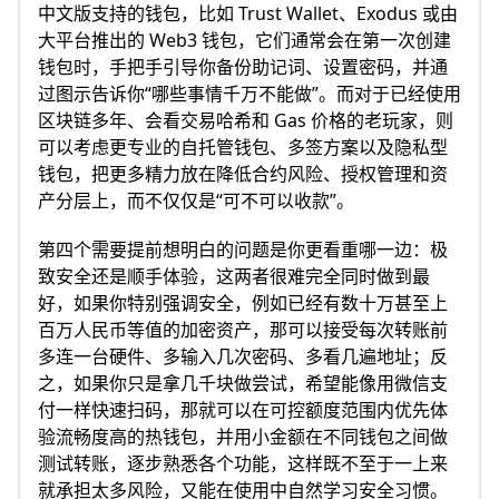
中文版支持的钱包，比如 Trust Wallet、Exodus 或由
大平台推出的 Web3 钱包，它们通常会在第一次创建
钱包时，手把手引导你备份助记词、设置密码，并通
过图示告诉你“哪些事情千万不能做”。而对于已经使用
区块链多年、会看交易哈希和 Gas 价格的老玩家，则
可以考虑更专业的自托管钱包、多签方案以及隐私型
钱包，把更多精力放在降低合约风险、授权管理和资
产分层上，而不仅仅是“可不可以收款”。
第四个需要提前想明白的问题是你更看重哪一边：极
致安全还是顺手体验，这两者很难完全同时做到最
好，如果你特别强调安全，例如已经有数十万甚至上
百万人民币等值的加密资产，那可以接受每次转账前
多连一台硬件、多输入几次密码、多看几遍地址；反
之，如果你只是拿几千块做尝试，希望能像用微信支
付一样快速扫码，那就可以在可控额度范围内优先体
验流畅度高的热钱包，并用小金额在不同钱包之间做
测试转账，逐步熟悉各个功能，这样既不至于一上来
就承担太多风险，又能在使用中自然学习安全习惯。