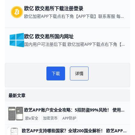
欧亿 欧交易所下载注册登录
欧亿加密APP下载点右下角【APP下载】联系客服 每日更新可用链接
欧亿 欧交易所国内网址
国内用户可注册后下载 欧亿加密APP下载点右下角【APP下载】联系客服 每日更新可用链接
易配区币圈网
下載
详情
最新文章
欧艺APP账户安全全攻略：5招防盗99%风险！ 使用欧艺APP时，账户安全非常重要。欧艺APP（也叫OK交易所鸥易）是热门的加密货币交易平台，每天有数百万用户登录交易。根据官方数据，开启安全设置的用户，账户被盗风险可降低90%以上。 比如，如果你忘记设置双重验证，坏人可能用猜到的密码直接登录，但设置后他们就进不去了。​
欧e安全
加密货币
APP防护
欧艺APP支持哪些国家？全球200国全解析！ 欧艺APP（也就是O易Oyi的交易应用）支持全球近200个国家和地区使用，但有些地方因为监管规则有限制。 比如亚洲的用户在越南、菲律宾、泰国、新加坡、中国香港、台湾、韩国和日本这些地方都能正常下载、注册和交易。 欧洲用户如英国、法国、西班牙、荷兰和俄罗斯也能轻松使用，支持法币充值和多种加密货币买卖。