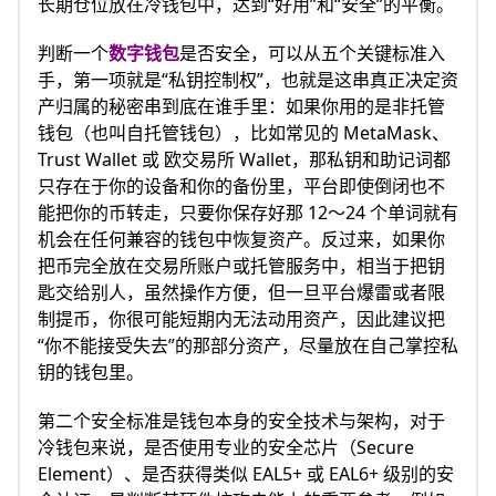
长期仓位放在冷钱包中，达到“好用”和“安全”的平衡。
判断一个
数字钱包
是否安全，可以从五个关键标准入
手，第一项就是“私钥控制权”，也就是这串真正决定资
产归属的秘密串到底在谁手里：如果你用的是非托管
钱包（也叫自托管钱包），比如常见的 MetaMask、
Trust Wallet 或 欧交易所 Wallet，那私钥和助记词都
只存在于你的设备和你的备份里，平台即使倒闭也不
能把你的币转走，只要你保存好那 12～24 个单词就有
机会在任何兼容的钱包中恢复资产。反过来，如果你
把币完全放在交易所账户或托管服务中，相当于把钥
匙交给别人，虽然操作方便，但一旦平台爆雷或者限
制提币，你很可能短期内无法动用资产，因此建议把
“你不能接受失去”的那部分资产，尽量放在自己掌控私
钥的钱包里。
第二个安全标准是钱包本身的安全技术与架构，对于
冷钱包来说，是否使用专业的安全芯片（Secure
Element）、是否获得类似 EAL5+ 或 EAL6+ 级别的安