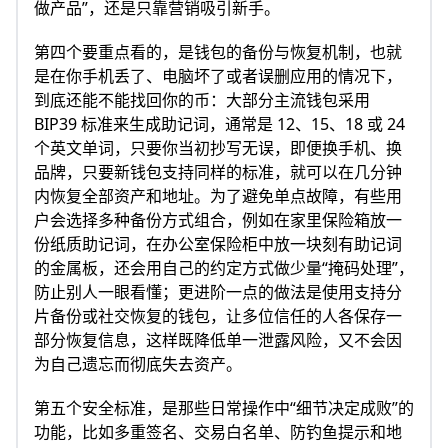
做产品”，还是只靠营销吸引新手。
第四个要重点看的，是钱包的备份与恢复机制，也就
是在你手机丢了、电脑坏了或者误删应用的情况下，
到底还能不能找回你的币：大部分主流钱包采用
BIP39 标准来生成助记词，通常是 12、15、18 或 24
个英文单词，只要你当初抄写无误，即便换手机、换
品牌，只要新钱包支持同样的标准，就可以在几分钟
内恢复全部资产和地址。为了避免单点故障，有些用
户会选择多种备份方式组合，例如在家里保险箱放一
份纸质助记词，在办公室保险柜中放一块刻有助记词
的金属板，还会用自己的约定方式做少量“掩码处理”，
防止别人一眼看懂；更进阶一点的做法是使用支持分
片备份或社交恢复的钱包，让多位信任的人各保存一
部分恢复信息，这样既降低单一泄露风险，又不会因
为自己遗忘而彻底失去资产。
第五个安全标准，是那些日常操作中“细节决定成败”的
功能，比如多重签名、交易白名单、防钓鱼提示和地