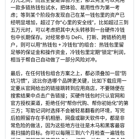
万元之间，而且主要是体验为主，那么完全可以先用
一款多链热钱包试水，把体验、易用性作为第一考
虑；等到某个阶段你发现自己在某一钱包里的资产已
经明显增加，超过了你“心里的安全线”，比如超过三到
五万元时，可以考虑把其中大头转移到一台硬件冷钱
包中长期保存。对经常参与 DeFi、打新、跨链桥的用
户，则可以用“热钱包 + 冷钱包”的组合：热钱包里留
足够的保证金和操作资金，冷钱包里定期“锁定”利润，
相当于帮自己自动做了一部分风险对冲。
最后，在任何钱包组合方案之上，都必须叠加一层“防
坑习惯”，这比你选哪个品牌更关键，比如下载应用一
定要从官网给出的链接跳转到应用商店，不要随便在
搜索结果中点击广告链接；买硬件钱包时只认官网和
官方授权渠道，拒绝任何“帮你代购、帮你初始化”的第
三方；写助记词时选择不会被轻易翻看的环境，写完
后拍照留存在手机相册、网盘或聊天软件中，都是非
常危险的做法，因为这些地方往往是木马和黑客最容
易扫描的目标。你可以每隔三到六个月检查一遍钱包