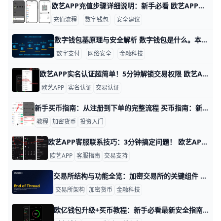
欧艺APP充值步骤详细说明：新手必看 欧艺APP充值步骤详细说明 在数字资产世界里，快速、安全地充值是开始体验的第一步。假设你是新手，以下内容用简单语言、具体例子来帮助你理解。比如你在香港使用欧艺APP充值1000港币，步骤会如文中演示般清晰可行。
充值流程
数字钱包
安全建议
数字钱包基原理与安全解析 数字钱包是什么。本质上，数字钱包是一个数字容器，存放支付工具和相关信息，常以手机应用、网页插件或桌面程序形式存在。它可以让你在线上线下支付、转账，以及管理其他数字资产。比如，用手机钱包在商店刷码支付，或者在应用里一键转账给朋友。通过令牌化和加密技术，数字钱包强调隐私保护与交易安全，避免直接暴露银行卡号或账户信息。
数字支付
网络安全
金融科技
欧艺APP实名认证超简单！5分钟解锁交易权限 欧艺APP账户实名认证全流程指南 为什么要做实名认证？ 实名认证能解锁欧艺APP的全部功能，比如充币、提币和C2C交易。以小王为例，他刚注册账户时只能看行情，认证后每天能提币高达100万USDT，交易限额从1万跳到200万。未认证账户每天提币限额只有1万，认证后权限大增，安全又方便。
欧艺APP
实名认证
交易认证
新手买币指南：从注册到下单的完整流程 买币指南：新手买币流程从注册到下单 引言 对于新手来说，理解注册、实名认证、入金、下单等关键步骤，是实现安全买币的基础。下面按实际操作顺序给出清晰可执行的流程，每一步都配有具体数据与实例，方便你上手实操。
教程
加密货币
投资入门
欧艺APP客服联系技巧：3分钟搞定问题！ 欧艺APP客服联系超简单！它提供APP内聊天、官网浮窗和电话三种方式，全天24小时在线。举例来说，很多用户反馈高峰期响应只需2-3分钟，就能解决充值或提现问题。
欧艺APP
客服指南
交易支持
交易所结构与功能全览：加密交易所的关键组件 交易所介绍：理解加密交易所的基本结构与功能 在数字货币领域，交易所是连接买家和卖家的核心平台。例如，币安、Coinbase 等平台通过一个统一入口，帮助用户快速下单、查看行情和完成资金转移。为了让新手更易理解，本文用简单语言来讲清楚现货与衍生品交易所的常见结构与功能。
交易所架构
加密货币
金融科技
欧亿钱包升级+买币教程：新手必看最新安全指南 欧亿交易所近期在钱包技术和交易体验上推出了一系列升级，让用户的数字资产管理变得更安全也更方便。例如，欧亿宣布其钱包冷热钱包分离技术已升级到3.0版本，通过多重签名和时间锁机制加强冷钱包资金保护，即使部分私钥泄露，攻击者也无法在短时间内完成大额转账，这相当于为用户资产加了一层“双保险”。同时，欧亿钱包App新增首尾相似地址钓鱼检测功能，当地址与常见钓鱼地址高度相似时，系统会自动弹出风险提示，帮助用户避免误转或误操作导致的资产损失。