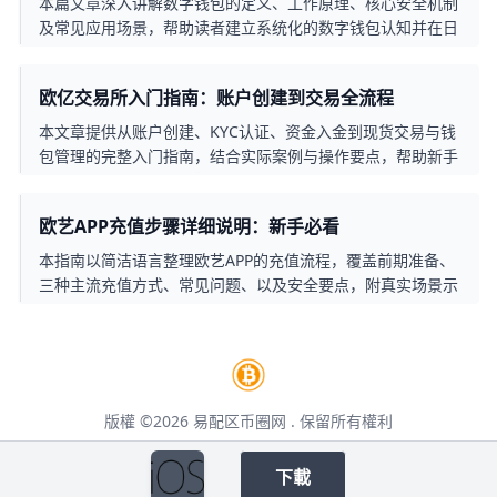
本篇文章深入讲解数字钱包的定义、工作原理、核心安全机制
及常见应用场景，帮助读者建立系统化的数字钱包认知并在日
常使用中提升安全性。
欧亿交易所入门指南：账户创建到交易全流程
本文章提供从账户创建、KYC认证、资金入金到现货交易与钱
包管理的完整入门指南，结合实际案例与操作要点，帮助新手
快速掌握欧亿交易所的基本流程与安全要点。
欧艺APP充值步骤详细说明：新手必看
本指南以简洁语言整理欧艺APP的充值流程，覆盖前期准备、
三种主流充值方式、常见问题、以及安全要点，附真实场景示
例，帮助用户在香港等地快速完成充值并降低风险。
版權 ©2026
易配区币圈网
. 保留所有權利
本页面包含第三方合作推广链接，点击后将跳转至第三方网站，请仔细阅读其用户
协议。
下載