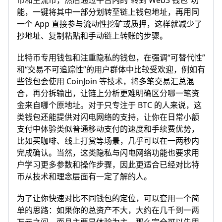
币和主流币，然后通过平台内的“转到 Web3 钱包”功
能，一键将其中一部分划转至链上钱包地址，再用同
一个 App 直接参与流动性挖矿或质押，这样就减少了
抄地址、复制粘贴和手动链上转账的步骤。
比特币专用钱包和注重隐私的钱包，在强调“可替代性”
和“交易不可追踪性”的用户群体中比较受欢迎，例如有
些钱包会使用 CoinJoin 等技术，将多笔交易汇总混
合，再分拆输出，让链上分析更难明确区分哪一笔资
金来自哪个原地址。对于只专注于 BTC 的人来说，这
类钱包还能提供对闪电网络的支持，让你在日常小额
支付中体验类似普通移动支付的速度和手续费优势，
比如买咖啡、线上打赏等场景，几乎可以在一两秒内
完成确认。当然，这类隐私与闪电网络功能也要求用
户学习更多参数和操作步骤，因此更适合已经对比特
币从技术和理念层面有一定了解的人。
为了让你快速对比不同钱包的定位，可以套用一个简
单的思路：如果你的总资产不大，大约在几千到一两