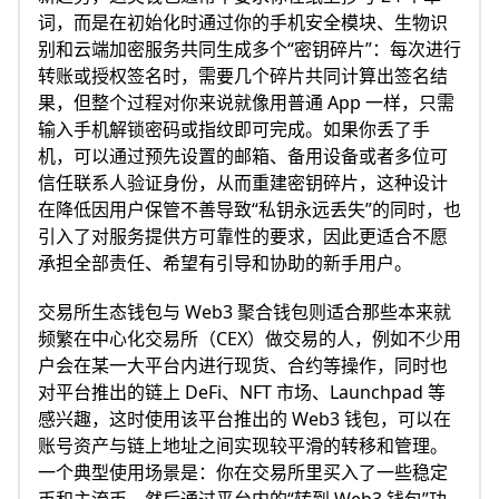
词，而是在初始化时通过你的手机安全模块、生物识
别和云端加密服务共同生成多个“密钥碎片”：每次进行
转账或授权签名时，需要几个碎片共同计算出签名结
果，但整个过程对你来说就像用普通 App 一样，只需
输入手机解锁密码或指纹即可完成。如果你丢了手
机，可以通过预先设置的邮箱、备用设备或者多位可
信任联系人验证身份，从而重建密钥碎片，这种设计
在降低因用户保管不善导致“私钥永远丢失”的同时，也
引入了对服务提供方可靠性的要求，因此更适合不愿
承担全部责任、希望有引导和协助的新手用户。
交易所生态钱包与 Web3 聚合钱包则适合那些本来就
频繁在中心化交易所（CEX）做交易的人，例如不少用
户会在某一大平台内进行现货、合约等操作，同时也
对平台推出的链上 DeFi、NFT 市场、Launchpad 等
感兴趣，这时使用该平台推出的 Web3 钱包，可以在
账号资产与链上地址之间实现较平滑的转移和管理。
一个典型使用场景是：你在交易所里买入了一些稳定