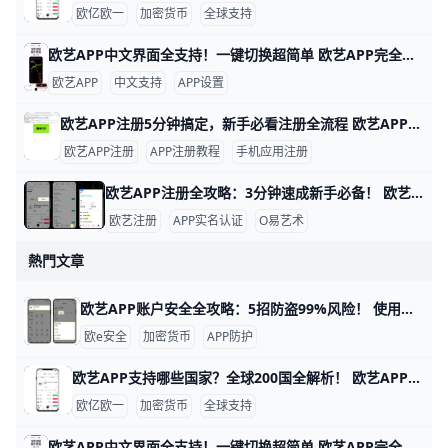
欧亿欧一
加密货币
全球支持
欧艺APP中文界面全支持！一键切换超简单 欧艺APP完全支持中文界面，这让很多用户用起来很方便。根据官方指南和用户反馈，APP内有简体中文和繁体中文选项，能覆盖大部分交易和设置页面。例如，进入“我的”页面后，你会看到“语言”或“Language”按钮，一键切换后界面马上变成中文。
欧艺APP
中文支持
APP设置
欧艺APP注册5分钟搞定，新手必看注册全流程 欧艺APP注册其实非常简单，只要跟着几个关键步骤，基本能在几分钟内完成。对新手来说，最重要的是选对下载渠道、正确填写基本信息，并尽快开启安全保护功能。这样不仅能快速拿到账户，还能让登录和使用过程更安心。
欧艺APP注册
APP注册教程
手机应用注册
欧艺APP注册全攻略：3分钟速成新手必备！ 欧艺APP注册过程简单快速，通常只需几分钟就能完成。基本需要手机号或邮箱地址作为账号，比如用你的常用手机号“138XXXXXXX”或“”来注册，还得设置一个强密码，包含大小写字母、数字和符号，例如“Abc123!@#”。这些信息能帮你快速创建账户并接收验证码验证。
欧艺注册
APP实名认证
O易艺术
熱門文章
欧艺APP账户安全全攻略：5招防盗99%风险！ 使用欧艺APP时，账户安全非常重要。欧艺APP（也叫OK交易所鸥易）是热门的加密货币交易平台，每天有数百万用户登录交易。根据官方数据，开启安全设置的用户，账户被盗风险可降低90%以上。 比如，如果你忘记设置双重验证，坏人可能用猜到的密码直接登录，但设置后他们就进不去了。​
欧e安全
加密货币
APP防护
欧艺APP支持哪些国家？全球200国全解析！ 欧艺APP（也就是O易Oyi的交易应用）支持全球近200个国家和地区使用，但有些地方因为监管规则有限制。 比如亚洲的用户在越南、菲律宾、泰国、新加坡、中国香港、台湾、韩国和日本这些地方都能正常下载、注册和交易。 欧洲用户如英国、法国、西班牙、荷兰和俄罗斯也能轻松使用，支持法币充值和多种加密货币买卖。
欧亿欧一
加密货币
全球支持
欧艺APP中文界面全支持！一键切换超简单 欧艺APP完全支持中文界面，这让很多用户用起来很方便。根据官方指南和用户反馈，APP内有简体中文和繁体中文选项，能覆盖大部分交易和设置页面。例如，进入“我的”页面后，你会看到“语言”或“Language”按钮，一键切换后界面马上变成中文。