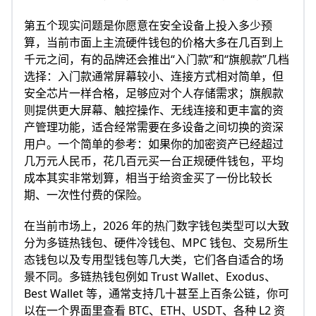
第五个现实问题是你愿意在安全设备上投入多少预
算，当前市面上主流硬件钱包的价格大多在几百到上
千元之间，有的品牌还会推出“入门款”和“旗舰款”几档
选择：入门款通常屏幕较小、连接方式相对简单，但
安全芯片一样合格，足够应对个人存储需求；旗舰款
则提供更大屏幕、触控操作、无线连接和更丰富的资
产管理功能，适合经常需要在多设备之间切换的资深
用户。一个简单的参考：如果你的加密资产已经超过
几万元人民币，花几百元买一台正规硬件钱包，平均
成本其实非常划算，相当于给资金买了一份比较长
期、一次性付费的保险。
在当前市场上，2026 年的热门数字钱包类型可以大致
分为多链热钱包、硬件冷钱包、MPC 钱包、交易所生
态钱包以及专用型钱包等几大类，它们各自适合的场
景不同。多链热钱包例如 Trust Wallet、Exodus、
Best Wallet 等，通常支持几十甚至上百条公链，你可
以在一个界面里查看 BTC、ETH、USDT、各种 L2 资