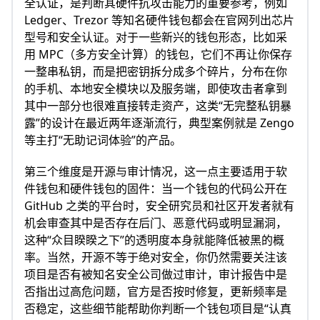
全认证，是判断其硬件抗攻击能力的重要参考，例如
Ledger、Trezor 等知名硬件钱包都会在官网列出芯片
型号和安全认证。对于一些新兴的钱包形态，比如采
用 MPC（多方安全计算）的钱包，它们不再让你保存
一整串私钥，而是把密钥拆分成多个碎片，分布在你
的手机、本地安全模块以及服务端，即使攻击者拿到
其中一部分也很难直接转走资产，这类“无完整私钥暴
露”的设计在最近两年逐渐流行，典型案例就是 Zengo
等主打“无助记词体验”的产品。
第三个维度是开源与审计情况，这一点主要适用于软
件钱包和硬件钱包的固件：当一个钱包的代码公开在
GitHub 之类的平台时，安全研究员和社区开发者就有
机会审查其中是否存在后门、恶意代码或明显漏洞，
这种“众目睽睽之下”的透明度本身就能降低被黑的概
率。当然，开源不等于绝对安全，你仍然需要关注该
项目是否有被知名安全公司做过审计，审计报告中是
否指出过高危问题，官方是否按时修复，更新频率是
否稳定，这些细节能帮助你判断一个钱包项目是“认真