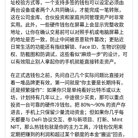
址校验方式等，一个支持多签的钱包可以设定必须由
两台设备或者两个人共同确认，才能完成一笔转账，
这在公司金库、合伙投资和家庭共同管理资产时非常
实用。此外，一些硬件钱包在屏幕上会显示完整收款
地址，让你在确认交易前可以对照手机或电脑屏幕上
的地址是否一致，防止中间被恶意软件篡改；更贴近
日常生活的功能还有指纹解锁、Face ID、生物识别授
权、防截图和防调试，这些看似“麻烦一步”的设计，可
以有效阻止别人拿起你的手机就能直接转走资产。
在正式选钱包之前，先问自己几个实际问题比直接对
着一堆品牌更有效，第一问就是“你主要是长期持有，
还是频繁操作”：如果你只是单纯看好比特币或以太
坊，计划持有几年以上，中途很少买卖，那可以重点
投资一台可靠的硬件冷钱包，把 80%～90% 的资产存
进去，手机上只保留少量流动资金；但如果你几乎每
天都要与 DeFi 协议交互、参与新项目、打新、Mint
NFT，那么热钱包就是你的主力工具，冷钱包仅用来
定期把赚到的利润和超过某个额度的本金“搬运”回去，