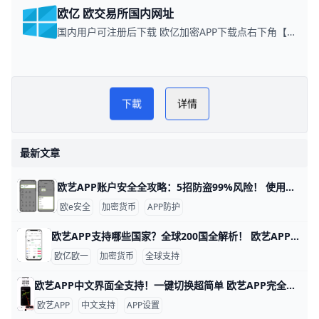
欧亿 欧交易所国内网址
国内用户可注册后下载 欧亿加密APP下载点右下角【APP下载】联系客服 每日更新可用链接
易配区币圈网
PLAY NOW
下載
详情
欧亿最新资讯
最新文章
欧艺APP账户安全全攻略：5招防盗99%风险！ 使用欧艺APP时，账户安全非常重要。欧艺APP（也叫OK交易所鸥易）是热门的加密货币交易平台，每天有数百万用户登录交易。根据官方数据，开启安全设置的用户，账户被盗风险可降低90%以上。 比如，如果你忘记设置双重验证，坏人可能用猜到的密码直接登录，但设置后他们就进不去了。​
欧e安全
加密货币
APP防护
欧艺APP支持哪些国家？全球200国全解析！ 欧艺APP（也就是O易Oyi的交易应用）支持全球近200个国家和地区使用，但有些地方因为监管规则有限制。 比如亚洲的用户在越南、菲律宾、泰国、新加坡、中国香港、台湾、韩国和日本这些地方都能正常下载、注册和交易。 欧洲用户如英国、法国、西班牙、荷兰和俄罗斯也能轻松使用，支持法币充值和多种加密货币买卖。
欧亿欧一
加密货币
全球支持
欧艺APP中文界面全支持！一键切换超简单 欧艺APP完全支持中文界面，这让很多用户用起来很方便。根据官方指南和用户反馈，APP内有简体中文和繁体中文选项，能覆盖大部分交易和设置页面。例如，进入“我的”页面后，你会看到“语言”或“Language”按钮，一键切换后界面马上变成中文。
欧艺APP
中文支持
APP设置