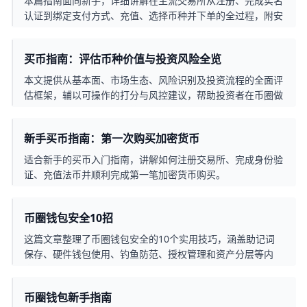
本篇指南面向新手，详细讲解在主流交易所从注册、完成实名
认证到绑定支付方式、充值、选择币种并下单的全过程，附安
全要点与常见错误提示，帮助用户快速入门并降低风险。
买币指南：评估币种价值与投资风险全览
本文提供从基本面、市场生态、风险识别及投资流程的全面评
估框架，辅以可操作的打分与风控建议，帮助投资者在币圈做
出更理性、可控的投资决策。
新手买币指南：第一次购买加密货币
适合新手的买币入门指南，讲解如何注册交易所、完成身份验
证、充值法币并顺利完成第一笔加密货币购买。
币圈钱包安全10招
这篇文章整理了币圈钱包安全的10个实用技巧，涵盖助记词
保存、硬件钱包使用、钓鱼防范、授权管理和资产分层等内
容，帮助新手有效提升数字资产安全性。
币圈钱包新手指南