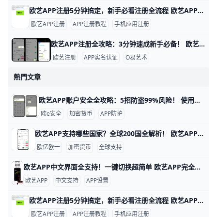
欧艺APP注册5分钟搞定，新手必看注册全流程 欧艺APP注册其实非常简单，只要跟着几个关键步骤，基本能在几分钟内完成。对新手来说，最重要的是选对下载渠道、正确填写基本信息，并尽快开启安全保护功能。这样不仅能快速拿到账户，还能让登录和使用过程更安心。
欧艺APP注册
APP注册教程
手机应用注册
欧艺APP注册全攻略：3分钟速成新手必备！ 欧艺APP注册过程简单快速，通常只需几分钟就能完成。基本需要手机号或邮箱地址作为账号，比如用你的常用手机号“138XXXXXXX”或“”来注册，还得设置一个强密码，包含大小写字母、数字和符号，例如“Abc123!@#”。这些信息能帮你快速创建账户并接收验证码验证。
欧艺注册
APP实名认证
O易艺术
熱門文章
欧艺APP账户安全全攻略：5招防盗99%风险！ 使用欧艺APP时，账户安全非常重要。欧艺APP（也叫OK交易所鸥易）是热门的加密货币交易平台，每天有数百万用户登录交易。根据官方数据，开启安全设置的用户，账户被盗风险可降低90%以上。 比如，如果你忘记设置双重验证，坏人可能用猜到的密码直接登录，但设置后他们就进不去了。​
欧e安全
加密货币
APP防护
欧艺APP支持哪些国家？全球200国全解析！ 欧艺APP（也就是O易Oyi的交易应用）支持全球近200个国家和地区使用，但有些地方因为监管规则有限制。 比如亚洲的用户在越南、菲律宾、泰国、新加坡、中国香港、台湾、韩国和日本这些地方都能正常下载、注册和交易。 欧洲用户如英国、法国、西班牙、荷兰和俄罗斯也能轻松使用，支持法币充值和多种加密货币买卖。
欧亿欧一
加密货币
全球支持
欧艺APP中文界面全支持！一键切换超简单 欧艺APP完全支持中文界面，这让很多用户用起来很方便。根据官方指南和用户反馈，APP内有简体中文和繁体中文选项，能覆盖大部分交易和设置页面。例如，进入“我的”页面后，你会看到“语言”或“Language”按钮，一键切换后界面马上变成中文。
欧艺APP
中文支持
APP设置
欧艺APP注册5分钟搞定，新手必看注册全流程 欧艺APP注册其实非常简单，只要跟着几个关键步骤，基本能在几分钟内完成。对新手来说，最重要的是选对下载渠道、正确填写基本信息，并尽快开启安全保护功能。这样不仅能快速拿到账户，还能让登录和使用过程更安心。
欧艺APP注册
APP注册教程
手机应用注册