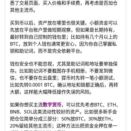
悉了交易页面、买入价格和手续费，再考虑是否加仓
其他主流币。
买到币以后，资产放在哪里也很关键。小额资金可以
先放在平台账户里做短期观察，但如果是长期持有，
最好转到自己控制的钱包里；比如持有几个月以上的
BTC，放到个人钱包通常更安心，因为你自己掌握私
钥和助记词，而不是完全依赖平台。
钱包安全也不能忽视，尤其是助记词和地址要单独保
存。比如助记词不要截图存手机相册，不要发到微
信，也不要存在云盘里；提币时先转一笔小额测试，
比如先转0.0001 BTC，确认地址和链都正确后，再转
大额，这样能大幅降低操作失误的风险。
如果你想买主流
数字货币
，可以优先考虑BTC、ETH、
BNB、SOL这类流动性较好的资产。比如很多新手会
把仓位简单分成三部分：50%放BTC，30%放ETH，
20%留给其他主流币；这种方法比把资金全押在单一