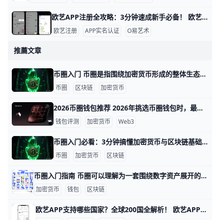
欧艺APP注册全攻略：3分钟速成新手必备！ 欧艺APP注册过程简单快速，通常只需几分钟就能完成。基本需要手机号或邮箱地址作为账号，比如用你的常用手机号“138XXXXXXX”或“”来注册，还得设置一个强密码，包含大小写字母、数字和符号，例如“Abc123!@#”。这些信息能帮你快速创建账户并接收验证码验证。
欧艺注册
APP实名认证
O易艺术
推薦文章
币圈入门 币圈是指围绕加密货币形成的整体生态，目前全球已有超过2亿加密货币用户（数据来源：Crypto.com 2025报告）。例如，比特币在2021年曾突破6万美元一枚，引发大量投资者进入市场。币圈不仅仅是买卖数字货币，还包括交易平台（如Binance日交易量常超100亿美元）、区块链项目开发以及新兴的Web3应用，因此它既是金融市场的一部分，也是科技创新领域的重要组成。
币圈
区块链
加密货币
2026币圈钱包推荐 2026年挑选币圈钱包时，最实用的思路是按使用场景来选，而不是只看名气。比如，Ledger 和 Trezor 更适合长期存放大额资产，因为它们属于冷钱包，安全性更高；MetaMask、Trust Wallet、Coinbase Wallet 这类热钱包更适合日常转账、连接 DApp 和参与 DeFi；如果你常用 Solana 生态，Phantom 会更顺手，而中文用户做多链管理时，imToken 也很常见，整体操作更直观。
钱包评测
加密货币
Web3
币圈入门必看：3分钟搞懂加密货币与区块链基础 币圈，简单来说，就是围绕加密货币和区块链技术形成的“数字资产圈子”。它包括比特币、以太坊等主流币种的买卖，以及DeFi（去中心化金融）、NFT（非同质化代币）、元宇宙、Web3等多种应用。根据CoinGecko 2025年的数据，全球加密货币总市值已经突破2万亿美元，涉及上万种不同币种和项目，每天有数百万人参与交易或投资。对于普通用户而言，币圈不再是极客专属的小众领域，而是普通人也能通过手机钱包和交易所轻松参与的新一代数字金融生态。
币圈
加密货币
区块链
币圈入门指南 币圈可以理解为一套围绕数字资产展开的新金融体系，最核心的三个部分是交易所、钱包和 DeFi。简单来说，交易所负责买卖，钱包负责保管，DeFi 负责提供去中心化金融服务，比如借贷、兑换和赚取收益。比如你先在交易所用法币买入 USDT，再把 USDT 提到钱包里，然后再去链上平台做兑换或参与流动性挖矿，这就是最常见的入门路径。
加密货币
钱包
区块链
欧艺APP支持哪些国家？全球200国全解析！ 欧艺APP（也就是O易Oyi的交易应用）支持全球近200个国家和地区使用，但有些地方因为监管规则有限制。 比如亚洲的用户在越南、菲律宾、泰国、新加坡、中国香港、台湾、韩国和日本这些地方都能正常下载、注册和交易。 欧洲用户如英国、法国、西班牙、荷兰和俄罗斯也能轻松使用，支持法币充值和多种加密货币买卖。