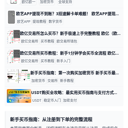
欧亿欧一
加密货币
全球支持
欧艺APP提现不到账？3招速解卡单难题！ 欧艺APP提现不到账是很多用户遇到的常见问题。通常，这和网络确认慢、地址填错或平台审核有关。根据欧一O易的帮助页面，提币分四个阶段：申请、待处理、提币中和已转出。 比如，你提了100 USDT，如果卡在“提币中”，往往只需等10分钟到2小时，大额如1000 USDT可能要1天确认。别急，大部分都能自己查清楚。
欧艺APP
提现教程
数字货币
欧亿交易所怎么买币？新手极速上手完整教程 欧亿（欧交易所）是全球领先的数字资产交易平台之一，为用户提供了现货交易、合约、理财、C2C等多种交易方式，还配套有欧亿数字钱包，支持多链币种管理，无论是新手第一次买币，还是进阶用户做短线交易，都可以在欧亿找到合适的功能。平台目前上架超过1,000种主流与热门币种，包括BTC、ETH、SOL、USDT等，首页实时行情可以查看价格、涨跌幅、24小时交易量等数据，方便用户判断行情趋势。
欧亿交易所
买币教程
欧交易所钱包
欧亿交易所买币教程：新手1分钟学会买币全流程 欧亿交易所买币指南：新手快速入门完整教程 欧亿交易所是目前中文用户中使用较多的数字货币平台之一，支持人民币买币、C2C 交易和币币交易等多种方式，适合从零开始的新手体验。对于完全没有接触过数字货币的人来说，只要学会如何注册账号、完成实名认证、充值法币、买入 USDT，再用 USDT 兑换 BTC 或 ETH，就已经掌握了 80% 的基础操作。举个简单的例子：如果你有 1000 元人民币，希望买一点比特币体验，那么在欧亿上，你可以先用 1000 元买入 1000 USDT 左右的稳定币（实际数量会略有差异），然后用这 1000 USDT 去分批买入 BTC，这样过程清晰、风险相对可控，操作也比较好理解。
欧亿交易所
买币教程
新手入门
新手买币指南：第一次购买加密货币 新手买币最重要的是先把流程想清楚：先选一个安全、口碑较好的交易所，再注册账号、完成身份验证、充值法币，最后下第一笔订单。比如你可以先用 100 美元或等值资金试买主流币种，这样既能熟悉操作，也能把风险控制在较低水平。
加密货币
交易所
新手教程
USDT购买全攻略：最实用买币指南与支付方式解析 USDT（泰达币）是一种以美元为锚定的稳定币，1 USDT 通常对应 1 美元，价格波动远小于比特币、以太坊等主流币种。根据 CoinGecko 2025 年数据，USDT 日均交易量超过 700 亿美元，是全球交易量最高的稳定币之一，广泛用于交易计价、避险、杠杆和跨境支付。对新手来说，先学会“如何买 USDT”就像进入数字货币世界的第一步钥匙，后续兑换其他币种、做策略、对冲风险都离不开它。
USDT
稳定币入门
加密支付
新手买币指南：从注册到下单的完整流程