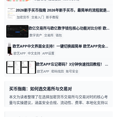
2026新手买币指南 2026年新手买币，最简单的流程就是：先注册一个正规平台，完成实名认证，再用法币或稳定币买入 USDT，最后用 USDT 兑换比特币、以太坊等主流币。比如你想先投入 1000 元，可以先买 1000 元等值的 USDT，再用这笔 USDT 去买 BTC/USDT 或 ETH/USDT，这样步骤清楚，也更容易控制风险。
加密货币
交易入门
新手教程
欧亿交易所与欧亿数字钱包核心功能对比分析 欧亿交易所与欧亿数字钱包的核心功能对比分析 在数字资产领域，交易平台和数字钱包分别承担资金高效流动与资产安全存储的职责。下面从核心功能出发，对OE交易所与OE数字钱包的定位、功能要点及场景应用进行对比，帮助你快速把握两者的侧重点与互补性。
数字资产
交易所
钱包
欧艺APP中文界面全支持！一键切换超简单 欧艺APP完全支持中文界面，这让很多用户用起来很方便。根据官方指南和用户反馈，APP内有简体中文和繁体中文选项，能覆盖大部分交易和设置页面。例如，进入“我的”页面后，你会看到“语言”或“Language”按钮，一键切换后界面马上变成中文。
欧艺APP
中文支持
APP设置
欧艺APP忘记密码？3分钟快速找回教程！ 欧艺APP忘记密码？别担心，这里一步步教你找回，简单又快。 比如，打开APP登录页，看到“忘记密码”按钮，直接点进去，就能用绑定的手机号178-1234-5678或邮箱接收验证码。输入6位验证码后，新密码设成“Abc123!@#”（至少8位，混字母数字符号），1分钟搞定。​
欧艺APP
密码找回
账号安全
买币指南：如何选交易所与交易对
本文为读者整理了在选择加密货币交易所与交易对时的核心考
量与实操建议，涵盖安全合规、流动性、费率、本地化支持以
及交易对的筛选原则，帮助读者在香港环境下做到高效且稳健
的币圈交易。