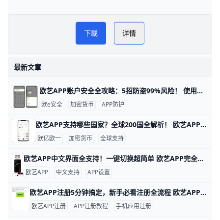
易配区币圈网
PLAY NOW
下載
详情
欧亿买币教程
最新文章
欧艺APP账户安全全攻略：5招防盗99%风险！ 使用欧艺APP时，账户安全非常重要。欧艺APP（也叫OK交易所鸥易）是热门的加密货币交易平台，每天有数百万用户登录交易。根据官方数据，开启安全设置的用户，账户被盗风险可降低90%以上。 比如，如果你忘记设置双重验证，坏人可能用猜到的密码直接登录，但设置后他们就进不去了。​
欧e安全
加密货币
APP防护
欧艺APP支持哪些国家？全球200国全解析！ 欧艺APP（也就是O易Oyi的交易应用）支持全球近200个国家和地区使用，但有些地方因为监管规则有限制。 比如亚洲的用户在越南、菲律宾、泰国、新加坡、中国香港、台湾、韩国和日本这些地方都能正常下载、注册和交易。 欧洲用户如英国、法国、西班牙、荷兰和俄罗斯也能轻松使用，支持法币充值和多种加密货币买卖。
欧亿欧一
加密货币
全球支持
欧艺APP中文界面全支持！一键切换超简单 欧艺APP完全支持中文界面，这让很多用户用起来很方便。根据官方指南和用户反馈，APP内有简体中文和繁体中文选项，能覆盖大部分交易和设置页面。例如，进入“我的”页面后，你会看到“语言”或“Language”按钮，一键切换后界面马上变成中文。
欧艺APP
中文支持
APP设置
欧艺APP注册5分钟搞定，新手必看注册全流程 欧艺APP注册其实非常简单，只要跟着几个关键步骤，基本能在几分钟内完成。对新手来说，最重要的是选对下载渠道、正确填写基本信息，并尽快开启安全保护功能。这样不仅能快速拿到账户，还能让登录和使用过程更安心。
欧艺APP注册
APP注册教程
手机应用注册