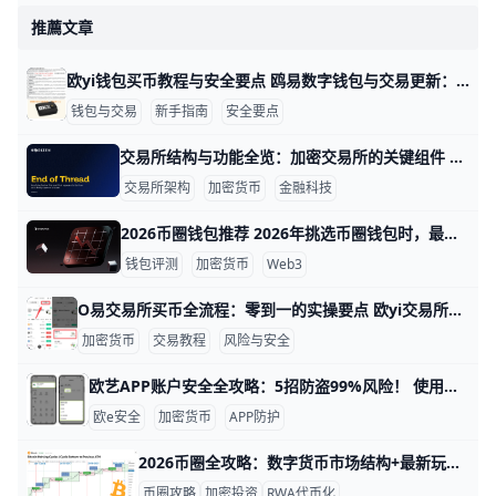
推薦文章
欧yi钱包买币教程与安全要点 鸥易数字钱包与交易更新：买币教程与安全要点 在加密货币热潮中，欧亿（OK交易所）提供一站式服务，帮助你从开户到买币再到管理资产。本文以简单语言，给出可操作的步骤、实例和实用提醒，帮助你快速上手并提升安全性。
钱包与交易
新手指南
安全要点
交易所结构与功能全览：加密交易所的关键组件 交易所介绍：理解加密交易所的基本结构与功能 在数字货币领域，交易所是连接买家和卖家的核心平台。例如，币安、Coinbase 等平台通过一个统一入口，帮助用户快速下单、查看行情和完成资金转移。为了让新手更易理解，本文用简单语言来讲清楚现货与衍生品交易所的常见结构与功能。
交易所架构
加密货币
金融科技
2026币圈钱包推荐 2026年挑选币圈钱包时，最实用的思路是按使用场景来选，而不是只看名气。比如，Ledger 和 Trezor 更适合长期存放大额资产，因为它们属于冷钱包，安全性更高；MetaMask、Trust Wallet、Coinbase Wallet 这类热钱包更适合日常转账、连接 DApp 和参与 DeFi；如果你常用 Solana 生态，Phantom 会更顺手，而中文用户做多链管理时，imToken 也很常见，整体操作更直观。
钱包评测
加密货币
Web3
O易交易所买币全流程：零到一的实操要点 欧yi交易所买币教程：从零到一的完整步骤与要点 要达到的目标很明确：在鸥易交易所完成法币或币币交易，顺利购买目标币，并能查看余额、进行提现。整个过程需要先完成实名认证、设置安全措施并准备好资金，确保账户安全与交易顺利进行。下面按步骤给出可直接执行的清单，方便你照着来做。
加密货币
交易教程
风险与安全
欧艺APP账户安全全攻略：5招防盗99%风险！ 使用欧艺APP时，账户安全非常重要。欧艺APP（也叫OK交易所鸥易）是热门的加密货币交易平台，每天有数百万用户登录交易。根据官方数据，开启安全设置的用户，账户被盗风险可降低90%以上。 比如，如果你忘记设置双重验证，坏人可能用猜到的密码直接登录，但设置后他们就进不去了。​
欧e安全
加密货币
APP防护
2026币圈全攻略：数字货币市场结构+最新玩法解析 引言 2026 年，数字货币市场已经变得更大、更成熟，全球加密市值在 2025 年底约为 2.8 兆美元，到 2026 年 5 月已接近 3.3 兆美元，涨幅约 18%。比特币占整体市值约 54%，以太坊占约 17%，其余由 Layer-2、DeFi 代币、RWA（现实世界资产代币）和稳定币组成。今天的玩家不再只是“冲狗币博翻倍”，而是把币圈当作一种可以长期配置的资产类别，加入 ETF、质押收益、代币化债券等更稳健的策略。
币圈攻略
加密投资
RWA代币化