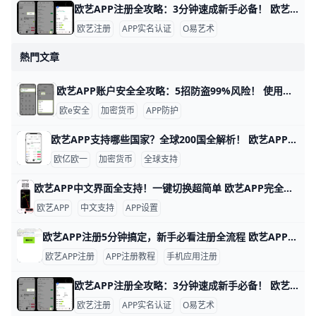
欧艺APP注册全攻略：3分钟速成新手必备！ 欧艺APP注册过程简单快速，通常只需几分钟就能完成。基本需要手机号或邮箱地址作为账号，比如用你的常用手机号“138XXXXXXX”或“”来注册，还得设置一个强密码，包含大小写字母、数字和符号，例如“Abc123!@#”。这些信息能帮你快速创建账户并接收验证码验证。
欧艺注册
APP实名认证
O易艺术
熱門文章
欧艺APP账户安全全攻略：5招防盗99%风险！ 使用欧艺APP时，账户安全非常重要。欧艺APP（也叫OK交易所鸥易）是热门的加密货币交易平台，每天有数百万用户登录交易。根据官方数据，开启安全设置的用户，账户被盗风险可降低90%以上。 比如，如果你忘记设置双重验证，坏人可能用猜到的密码直接登录，但设置后他们就进不去了。​
欧e安全
加密货币
APP防护
欧艺APP支持哪些国家？全球200国全解析！ 欧艺APP（也就是O易Oyi的交易应用）支持全球近200个国家和地区使用，但有些地方因为监管规则有限制。 比如亚洲的用户在越南、菲律宾、泰国、新加坡、中国香港、台湾、韩国和日本这些地方都能正常下载、注册和交易。 欧洲用户如英国、法国、西班牙、荷兰和俄罗斯也能轻松使用，支持法币充值和多种加密货币买卖。
欧亿欧一
加密货币
全球支持
欧艺APP中文界面全支持！一键切换超简单 欧艺APP完全支持中文界面，这让很多用户用起来很方便。根据官方指南和用户反馈，APP内有简体中文和繁体中文选项，能覆盖大部分交易和设置页面。例如，进入“我的”页面后，你会看到“语言”或“Language”按钮，一键切换后界面马上变成中文。
欧艺APP
中文支持
APP设置
欧艺APP注册5分钟搞定，新手必看注册全流程 欧艺APP注册其实非常简单，只要跟着几个关键步骤，基本能在几分钟内完成。对新手来说，最重要的是选对下载渠道、正确填写基本信息，并尽快开启安全保护功能。这样不仅能快速拿到账户，还能让登录和使用过程更安心。
欧艺APP注册
APP注册教程
手机应用注册
欧艺APP注册全攻略：3分钟速成新手必备！ 欧艺APP注册过程简单快速，通常只需几分钟就能完成。基本需要手机号或邮箱地址作为账号，比如用你的常用手机号“138XXXXXXX”或“”来注册，还得设置一个强密码，包含大小写字母、数字和符号，例如“Abc123!@#”。这些信息能帮你快速创建账户并接收验证码验证。
欧艺注册
APP实名认证
O易艺术