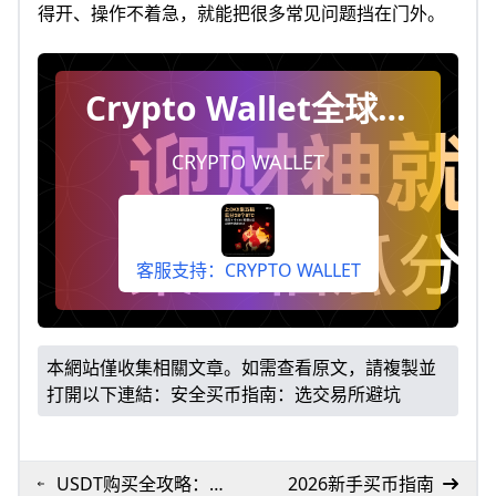
得开、操作不着急，就能把很多常见问题挡在门外。
Crypto Wallet全球加
密交易平台，下载App
CRYPTO WALLET
即享奖励。
客服支持：CRYPTO WALLET
本網站僅收集相關文章。如需查看原文，請複製並
打開以下連結：
安全买币指南：选交易所避坑
USDT购买全攻略：最
2026新手买币指南