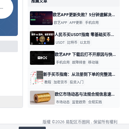
推薦文章
O WALLET
欧艺APP更新失败？5分钟速解决！ 欧艺APP更新失败很常见，通常是因为网络不稳、存储空间不够或权限没开。比方说，很多安卓用户遇到“安装包解析失败”的提示，这是旧版残留文件引起的。根据用户反馈，80%的失败案例都能通过简单清理解决。
欧艺APP
APP更新
手机应用
人民币买USDT指南 零基础买币，最稳妥的做法是先用人民币买 USDT，再用 USDT 去买 BTC、ETH 这类主流币。比如你准备投入 1000 元，通常可以先把这 1000 元换成 USDT，再继续兑换成比特币或以太坊，这样流程更清楚，操作也更适合新手。
USDT
比特币
以太坊
欧艺APP 下载后打不开原因与快速排查 欧艺APP下载后打不开的常见原因包括版本兼容、权限设置、安装包损坏、网络环境不稳定，以及设备存储或系统限制等。要解决问题，先从简单到复杂排查，保证每一步都有可操作的办法和实际案例。
手机应用
故障排查
移动端
新手买币指南：从注册到下单的完整流程 买币指南：新手买币流程从注册到下单 引言 对于新手来说，理解注册、实名认证、入金、下单等关键步骤，是实现安全买币的基础。下面按实际操作顺序给出清晰可执行的流程，每一步都配有具体数据与实例，方便你上手实操。
教程
加密货币
投资入门
欧亿市场动态与法规合规信息速览：全球监管与投资者守则 欧亿市场动态与法规合规信息速览 近年来，全球数字资产市场在监管和创新之间寻找平衡。欧亿市场也在这波浪潮中调整策略，强调合规与透明度。例如，2025年多家交易平台纷纷宣布加强KYC/反洗钱措施，并公开披露资金托管方案，提升投资者信任度。与此同时，机构投资者的参与度上升，市场交易量在今年上半年同比增长约8%至12%之间，显示出市场活跃度回升的迹象（数据来自公开行业报道与市场观察）。这些动向共同指向一个趋势：合规成为市场稳定与长期发展的基石，而透明披露则是信任建设的核心。
市场动态
监管趋势
合规实践
版權 ©2026
易配区币圈网
. 保留所有權利