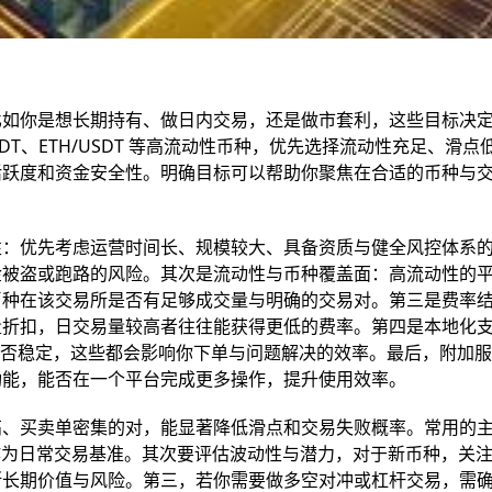
比如你是想长期持有、做日内交易，还是做市套利，这些目标决
DT、ETH/USDT 等高流动性币种，优先选择流动性充足、滑点
活跃度和资金安全性。明确目标可以帮助你聚焦在合适的币种与
性：优先考虑运营时间长、规模较大、具备资质与健全风控体系
金被盗或跑路的风险。其次是流动性与币种覆盖面：高流动性的
币种在该交易所是否有足够成交量与明确的交易对。第三是费率
量折扣，日交易量较高者往往能获得更低的费率。第四是本地化
是否稳定，这些都会影响你下单与问题解决的效率。最后，附加
功能，能否在一个平台完成更多操作，提升使用效率。
高、买卖单密集的对，能显著降低滑点和交易失败概率。常用的
，适合作为日常交易基准。其次要评估波动性与潜力，对于新币种，关
断长期价值与风险。第三，若你需要做多空对冲或杠杆交易，需