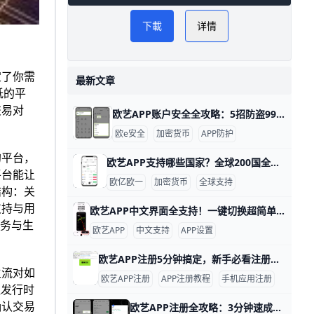
下載
详情
定了你需
最新文章
低的平
交易对
欧艺APP账户安全全攻略：5招防盗99%风险！ 使用欧艺APP时，账户安全非常重要。欧艺APP（也叫OK交易所鸥易）是热门的加密货币交易平台，每天有数百万用户登录交易。根据官方数据，开启安全设置的用户，账户被盗风险可降低90%以上。 比如，如果你忘记设置双重验证，坏人可能用猜到的密码直接登录，但设置后他们就进不去了。​
欧e安全
加密货币
APP防护
的平台，
欧艺APP支持哪些国家？全球200国全解析！ 欧艺APP（也就是O易Oyi的交易应用）支持全球近200个国家和地区使用，但有些地方因为监管规则有限制。 比如亚洲的用户在越南、菲律宾、泰国、新加坡、中国香港、台湾、韩国和日本这些地方都能正常下载、注册和交易。 欧洲用户如英国、法国、西班牙、荷兰和俄罗斯也能轻松使用，支持法币充值和多种加密货币买卖。
平台能让
欧亿欧一
加密货币
全球支持
结构：关
支持与用
欧艺APP中文界面全支持！一键切换超简单 欧艺APP完全支持中文界面，这让很多用户用起来很方便。根据官方指南和用户反馈，APP内有简体中文和繁体中文选项，能覆盖大部分交易和设置页面。例如，进入“我的”页面后，你会看到“语言”或“Language”按钮，一键切换后界面马上变成中文。
服务与生
欧艺APP
中文支持
APP设置
欧艺APP注册5分钟搞定，新手必看注册全流程 欧艺APP注册其实非常简单，只要跟着几个关键步骤，基本能在几分钟内完成。对新手来说，最重要的是选对下载渠道、正确填写基本信息，并尽快开启安全保护功能。这样不仅能快速拿到账户，还能让登录和使用过程更安心。
主流对如
欧艺APP注册
APP注册教程
手机应用注册
注发行时
确认交易
欧艺APP注册全攻略：3分钟速成新手必备！ 欧艺APP注册过程简单快速，通常只需几分钟就能完成。基本需要手机号或邮箱地址作为账号，比如用你的常用手机号“138XXXXXXX”或“”来注册，还得设置一个强密码，包含大小写字母、数字和符号，例如“Abc123!@#”。这些信息能帮你快速创建账户并接收验证码验证。