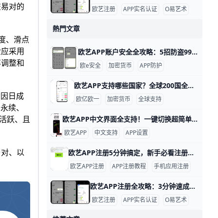
交易对的
欧艺注册
APP实名认证
O易艺术
熱門文章
度、滑点
金应采用
欧艺APP账户安全全攻略：5招防盗99%风险！ 使用欧艺APP时，账户安全非常重要。欧艺APP（也叫OK交易所鸥易）是热门的加密货币交易平台，每天有数百万用户登录交易。根据官方数据，开启安全设置的用户，账户被盗风险可降低90%以上。 比如，如果你忘记设置双重验证，坏人可能用猜到的密码直接登录，但设置后他们就进不去了。​
率调整和
欧e安全
加密货币
APP防护
欧艺APP支持哪些国家？全球200国全解析！ 欧艺APP（也就是O易Oyi的交易应用）支持全球近200个国家和地区使用，但有些地方因为监管规则有限制。 比如亚洲的用户在越南、菲律宾、泰国、新加坡、中国香港、台湾、韩国和日本这些地方都能正常下载、注册和交易。 欧洲用户如英国、法国、西班牙、荷兰和俄罗斯也能轻松使用，支持法币充值和多种加密货币买卖。
，因日成
欧亿欧一
加密货币
全球支持
 永续、
区活跃、且
欧艺APP中文界面全支持！一键切换超简单 欧艺APP完全支持中文界面，这让很多用户用起来很方便。根据官方指南和用户反馈，APP内有简体中文和繁体中文选项，能覆盖大部分交易和设置页面。例如，进入“我的”页面后，你会看到“语言”或“Language”按钮，一键切换后界面马上变成中文。
欧艺APP
中文支持
APP设置
与对、以
欧艺APP注册5分钟搞定，新手必看注册全流程 欧艺APP注册其实非常简单，只要跟着几个关键步骤，基本能在几分钟内完成。对新手来说，最重要的是选对下载渠道、正确填写基本信息，并尽快开启安全保护功能。这样不仅能快速拿到账户，还能让登录和使用过程更安心。
欧艺APP注册
APP注册教程
手机应用注册
欧艺APP注册全攻略：3分钟速成新手必备！ 欧艺APP注册过程简单快速，通常只需几分钟就能完成。基本需要手机号或邮箱地址作为账号，比如用你的常用手机号“138XXXXXXX”或“”来注册，还得设置一个强密码，包含大小写字母、数字和符号，例如“Abc123!@#”。这些信息能帮你快速创建账户并接收验证码验证。
欧艺注册
APP实名认证
O易艺术