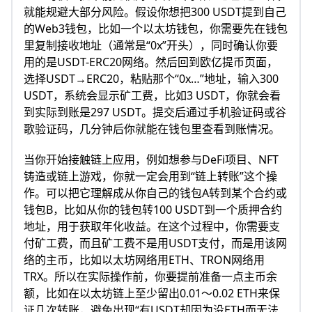
就能规避大部分风险。假设你想把300 USDT提到自己
的Web3钱包，比如一个以太坊钱包，你需要先在钱包
里复制接收地址（通常是“0x”开头），同时确认你要
用的是USDT-ERC20网络。然后回到欧亿提币页面，
选择USDT→ERC20，粘贴那个“0x…”地址，输入300
USDT，系统会显示矿工费，比如3 USDT，你就会看
到实际到账是297 USDT。提交后通过手机验证码或谷
歌验证码，几分钟后你就能在钱包里查看到账情况。
当你开始接触链上应用，例如想参与DeFi项目、NFT
铸造或链上游戏，你就一定会用到“链上转账”这个操
作。可以把它理解成从你自己的钱包A转到某个合约或
钱包B，比如从你的钱包转100 USDT到一个质押合约
地址，用于获取年化收益。在这个过程中，你需要支
付矿工费，而且矿工费不是用USDT支付，而是用该网
络的主币，比如以太坊网络用ETH、TRON网络用
TRX。所以在实际操作前，你要提前准备一点主币余
额，比如在以太坊链上至少留出0.01～0.02 ETH来保
证几次转账，避免出现“有USDT却因为没ETH而无法