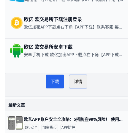
欧亿 欧交易所下载注册登录
欧亿加密APP下载点右下角【APP下载】联系客服 每日更新可用链接
欧亿 欧交易所安卓下载
安卓手机下载 欧亿加密APP下载点右下角【APP下载】联系客服 每日更新可用链接
易配区币圈网
PLAY NOW
下載
详情
欧亿买币教程
最新文章
欧艺APP账户安全全攻略：5招防盗99%风险！ 使用欧艺APP时，账户安全非常重要。欧艺APP（也叫OK交易所鸥易）是热门的加密货币交易平台，每天有数百万用户登录交易。根据官方数据，开启安全设置的用户，账户被盗风险可降低90%以上。 比如，如果你忘记设置双重验证，坏人可能用猜到的密码直接登录，但设置后他们就进不去了。​
欧e安全
加密货币
APP防护