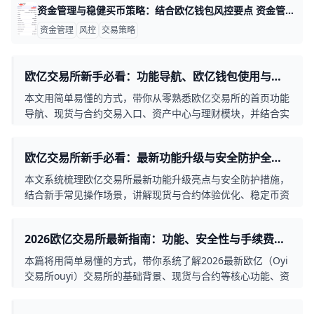
资金管理与稳健买币策略：结合欧亿钱包风控要点 资金管理与稳健买币策略：结合欧亿钱包与风控要点 本文聚焦在稳定资金增长和风险控制，结合欧亿钱包的功能来提升安全性与执行力。以下内容按要点展开，配以具体数据与实例，便于落地执行。
资金管理
风控
交易策略
欧亿交易所新手必看：功能导航、欧亿钱包使用与最
新风险提示
本文用简单易懂的方式，带你从零熟悉欧亿交易所的首页功能
导航、现货与合约交易入口、资产中心与理财模块，并结合实
际金额案例演示法币充值、数字货币充币、钱包闪兑等关键步
骤，同时提醒近期平台网络异常等风险点，帮助新手更安全地
欧亿交易所新手必看：最新功能升级与安全防护全攻
完成第一笔交易并建立基础安全习惯。
略
本文系统梳理欧亿交易所最新功能升级亮点与安全防护措施，
结合新手常见操作场景，讲解现货与合约体验优化、稳定币资
金管理以及账号与链上安全设置清单，帮助新手用户在提升交
易效率的同时降低风险。
2026欧亿交易所最新指南：功能、安全性与手续费全
解析
本篇将用简单易懂的方式，带你系统了解2026最新欧亿（Oyi
交易所ouyi）交易所的基础背景、现货与合约等核心功能、资
金与账号安全机制，以及现货与合约手续费的实际成本与省钱
技巧，帮助新手和进阶交易者都能快速上手并合理控制交易风