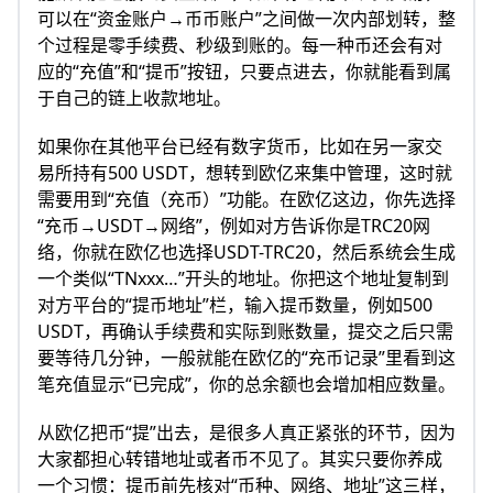
可以在“资金账户→币币账户”之间做一次内部划转，整
个过程是零手续费、秒级到账的。每一种币还会有对
应的“充值”和“提币”按钮，只要点进去，你就能看到属
于自己的链上收款地址。
如果你在其他平台已经有数字货币，比如在另一家交
易所持有500 USDT，想转到欧亿来集中管理，这时就
需要用到“充值（充币）”功能。在欧亿这边，你先选择
“充币→USDT→网络”，例如对方告诉你是TRC20网
络，你就在欧亿也选择USDT-TRC20，然后系统会生成
一个类似“TNxxx…”开头的地址。你把这个地址复制到
对方平台的“提币地址”栏，输入提币数量，例如500
USDT，再确认手续费和实际到账数量，提交之后只需
要等待几分钟，一般就能在欧亿的“充币记录”里看到这
笔充值显示“已完成”，你的总余额也会增加相应数量。
从欧亿把币“提”出去，是很多人真正紧张的环节，因为
大家都担心转错地址或者币不见了。其实只要你养成
一个习惯：提币前先核对“币种、网络、地址”这三样，