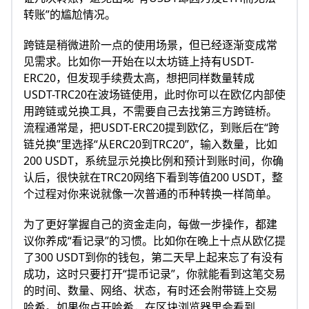
转账”的尴尬情况。
跨链是稍微进阶一点的使用场景，但已经逐渐变成常
见需求。比如你一开始在以太坊链上持有USDT-
ERC20，但发现手续费太高，想把同样数量转成
USDT-TRC20在波场链使用，此时你可以在欧亿内部使
用跨链或兑换工具，不需要自己去找第三方跨链桥。
流程通常是，把USDT-ERC20提到欧亿，到账后在“跨
链兑换”里选择“从ERC20到TRC20”，输入数量，比如
200 USDT，系统显示兑换比例和预计到账时间，你确
认后，很快就在TRC20网络下看到等值200 USDT，整
个过程对你来说就像一次普通的币种转换一样简单。
为了更好掌握自己的资金走向，每做一步操作，都建
议你养成“看记录”的习惯。比如你在晚上十点从欧亿提
了300 USDT到你的钱包，第二天早上起来忘了有没有
成功，这时只要打开“提币记录”，你就能看到这笔交易
的时间、数量、网络、状态，有时还会附带链上交易
哈希。如果你点开哈希，在区块浏览器里会看到