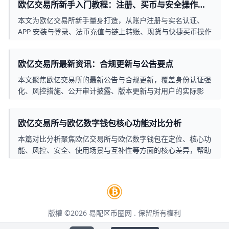
欧亿交易所新手入门教程：注册、买币与安全操作完
险与费用。
整指南
本文为欧亿交易所新手量身打造，从账户注册与实名认证、
APP 安装与登录、法币充值与链上转账、现货与快捷买币操作
到常见风险与安全设置，全流程拆解具体步骤和实用案例，帮
助第一次接触数字货币的你在 30 分钟内完成注册、买到第一
欧亿交易所最新资讯：合规更新与公告要点
笔 USDT，并掌握基础风控要点，轻松迈出加密交易第一步。
本文聚焦欧亿交易所的最新公告与合规更新，覆盖身份认证强
化、风控措施、公开审计披露、版本更新与对用户的实际影
响，帮助读者快速把握平台动向及应对策略。
欧亿交易所与欧亿数字钱包核心功能对比分析
本篇对比分析聚焦欧亿交易所与欧亿数字钱包在定位、核心功
能、风控、安全、使用场景与互补性等方面的核心差异，帮助
读者快速把握各自优势和适用场景，提供实用的选型建议与使
用路径。
版權 ©2026
易配区币圈网
. 保留所有權利
本页面包含第三方合作推广链接，点击后将跳转至第三方网站，请仔细阅读其用户