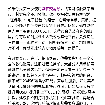
如果你是第一次使用
欧亿交易所
，或者刚接触数字货
币，其实完全不用紧张。你可以把欧亿理解为“银行
+证券账户+电子钱包”的组合：它帮你存币、买币、提
币，还能帮你把资产转到链上钱包。比如，你在欧亿
用人民币买到1000 USDT，这些币会先放在你的账户
里，你可以随时提到个人钱包或其他平台。只要记住
三件事——币种对不对、网络选得对不对、地址复制
对不对，你就能比较安心地完成每一步操作。
在开始买币、充币、提币之前，你需要先拥有一个安
全的欧亿账号。注册过程很简单，大部分人用手机号
就能在几分钟内搞定，但你一定要设置一个复杂一点
的密码，例如包含大小写字母、数字和符号的组合，
而不是“123456”这类弱密码。完成注册后，通过实名
认证可以提升你的充值和提币额度，比如从每天只能
提几百USDT提升到上万USDT的限额，还能减少风控
拦截。建议你立刻打开手机短信或邮箱验证，再配合
谷歌验证器，这样以后每次提币都需要多重验证，别