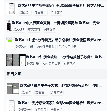
欧艺APP支持哪些国家？全球200国全解析！ 欧艺APP（也就是O易Oyi的交易应用）支持全球近200个国家和地区使用，但有些地方因为监管规则有限制。 比如亚洲的用户在越南、菲律宾、泰国、新加坡、中国香港、台湾、韩国和日本这些地方都能正常下载、注册和交易。 欧洲用户如英国、法国、西班牙、荷兰和俄罗斯也能轻松使用，支持法币充值和多种加密货币买卖。
欧亿欧一
加密货币
全球支持
欧艺APP中文界面全支持！一键切换超简单 欧艺APP完全支持中文界面，这让很多用户用起来很方便。根据官方指南和用户反馈，APP内有简体中文和繁体中文选项，能覆盖大部分交易和设置页面。例如，进入“我的”页面后，你会看到“语言”或“Language”按钮，一键切换后界面马上变成中文。
欧艺APP
中文支持
APP设置
欧艺APP注册5分钟搞定，新手必看注册全流程 欧艺APP注册其实非常简单，只要跟着几个关键步骤，基本能在几分钟内完成。对新手来说，最重要的是选对下载渠道、正确填写基本信息，并尽快开启安全保护功能。这样不仅能快速拿到账户，还能让登录和使用过程更安心。
欧艺APP注册
APP注册教程
手机应用注册
欧艺APP注册全攻略：3分钟速成新手必备！ 欧艺APP注册过程简单快速，通常只需几分钟就能完成。基本需要手机号或邮箱地址作为账号，比如用你的常用手机号“138XXXXXXX”或“”来注册，还得设置一个强密码，包含大小写字母、数字和符号，例如“Abc123!@#”。这些信息能帮你快速创建账户并接收验证码验证。
欧艺注册
APP实名认证
O易艺术
熱門文章
欧艺APP账户安全全攻略：5招防盗99%风险！ 使用欧艺APP时，账户安全非常重要。欧艺APP（也叫OK交易所鸥易）是热门的加密货币交易平台，每天有数百万用户登录交易。根据官方数据，开启安全设置的用户，账户被盗风险可降低90%以上。 比如，如果你忘记设置双重验证，坏人可能用猜到的密码直接登录，但设置后他们就进不去了。​
欧e安全
加密货币
APP防护
欧艺APP支持哪些国家？全球200国全解析！ 欧艺APP（也就是O易Oyi的交易应用）支持全球近200个国家和地区使用，但有些地方因为监管规则有限制。 比如亚洲的用户在越南、菲律宾、泰国、新加坡、中国香港、台湾、韩国和日本这些地方都能正常下载、注册和交易。 欧洲用户如英国、法国、西班牙、荷兰和俄罗斯也能轻松使用，支持法币充值和多种加密货币买卖。
欧亿欧一
加密货币
全球支持