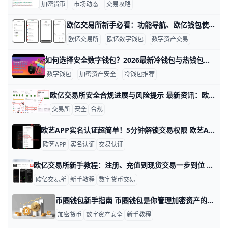
加密货币
市场动态
交易攻略
欧亿交易所新手必看：功能导航、欧亿钱包使用与最新风险提示 从零开始了解欧亿交易所：功能导航、欧亿数字钱包与最新资讯汇总 欧亿交易所（有时在官网或下载站点上写作“欧亿交易所APP”“欧亿官网正版”）是一家提供币币、合约和法币买币等多种功能的加密货币平台，从新手到老手都可以在同一个 App 里完成注册、充值、交易和资产管理等操作。以一个刚入场的新用户为例，他通常只要准备一部智能手机、一张常用银行卡和一个个人邮箱，就可以在 10–30 分钟内走完从下载 App 到完成第一笔买币的完整流程，这也是欧亿交易所主打“上手快”和“入口集中”的原因之一。
欧亿交易所
欧亿数字钱包
数字资产交易
如何选择安全数字钱包？2026最新冷钱包与热钱包推荐对比 在 2026 年，数字资产市值已经突破万亿美元级别，单个普通投资者在不同链上持有 5～10 种主流币或稳定币已很常见，安全的钱包不再是“可选项”，而是保护这些资产的第一道防线。选择一个好的数字钱包，会直接影响你资金被盗的概率、找回资产的难易程度，以及你日常转账、参与 DeFi 或 NFT 的体验顺不顺手。只要你搞懂钱包类型、核心安全点，再结合自己的资金规模和操作习惯，其实完全可以用简单的思路做出清晰选择，而不是被复杂名词吓到。
数字钱包
加密资产安全
冷钱包推荐
欧亿交易所安全合规进展与风险提示 最新资讯：欧亿交易所安全合规进展与风险提示 欧亿交易所在全球加密市场持续扩张的背景下，监管环境也在不断收紧。2025年全球多地监管机构加强了对加密交易所的尽职调查，要求平台披露资金托管方、KYC流程和反洗钱（AML）措施等信息；这一趋势推动欧亿在合规方面加强透明度与治理能力，以提高用户信任度。例如，一些监管框架要求交易所公开独立审计报告和资金分离安排，帮助投资者核实资金去向与账户安全。
交易所
安全
合规
欧艺APP实名认证超简单！5分钟解锁交易权限 欧艺APP账户实名认证全流程指南 为什么要做实名认证？ 实名认证能解锁欧艺APP的全部功能，比如充币、提币和C2C交易。以小王为例，他刚注册账户时只能看行情，认证后每天能提币高达100万USDT，交易限额从1万跳到200万。未认证账户每天提币限额只有1万，认证后权限大增，安全又方便。
欧艺APP
实名认证
交易认证
欧亿交易所新手教程：注册、充值到现货交易一步到位 欧亿交易所介绍与使用教程：从注册到交易一步到位 欧亿交易所是一家专注数字资产买卖的平台，支持比特币（BTC）、以太坊（ETH）、泰达币（USDT）等多种主流币种，也会不定期上线热门新币，让用户可以在同一平台完成多种资产配置。 例如，很多用户会在欧亿用 USDT 兑换 BTC，再把一部分换成 ETH，用来分散风险，而不是只持有单一币种。 平台同时提供 App 和网页端，适合上班族在电脑上看盘、通勤时用手机下单，使用场景比较灵活。 对刚接触加密货币的新手来说，欧亿把常用功能集中在首页，入口清晰，适合从零开始一步步熟悉数字货币交易流程。
欧亿交易所
新手教程
数字货币交易
币圈钱包新手指南 币圈钱包是你管理加密资产的工具，不是单纯“放币”的地方。新手先要明白，钱包的核心不是“看起来有没有余额”，而是你是否真正掌握了资产控制权，比如能否自己收币、转币和备份恢复。常见的钱包有热钱包和冷钱包两种，热钱包适合日常使用，冷钱包更适合长期保存大额资产，比如你平时只放几百美元做交易测试，长期持有的几千美元就更适合放在更安全的钱包里。
加密货币
数字资产安全
新手教程