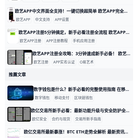
欧艺APP中文界面全支持！一键切换超简单 欧艺APP完全支持中文界面，这让很多用户用起来很方便。根据官方指南和用户反馈，APP内有简体中文和繁体中文选项，能覆盖大部分交易和设置页面。例如，进入“我的”页面后，你会看到“语言”或“Language”按钮，一键切换后界面马上变成中文。
欧艺APP
中文支持
APP设置
欧艺APP注册5分钟搞定，新手必看注册全流程 欧艺APP注册其实非常简单，只要跟着几个关键步骤，基本能在几分钟内完成。对新手来说，最重要的是选对下载渠道、正确填写基本信息，并尽快开启安全保护功能。这样不仅能快速拿到账户，还能让登录和使用过程更安心。
欧艺APP注册
APP注册教程
手机应用注册
欧艺APP注册全攻略：3分钟速成新手必备！ 欧艺APP注册过程简单快速，通常只需几分钟就能完成。基本需要手机号或邮箱地址作为账号，比如用你的常用手机号“138XXXXXXX”或“”来注册，还得设置一个强密码，包含大小写字母、数字和符号，例如“Abc123!@#”。这些信息能帮你快速创建账户并接收验证码验证。
欧艺注册
APP实名认证
O易艺术
推薦文章
数字钱包是什么？新手必看的完整使用指南 在移动支付、线上购物和数字货币越来越普及的今天，数字钱包已经成为很多人每天都会用到的工具，比如出门只带手机也能买早餐、坐地铁、网购。数字钱包可以放银行卡信息、账户余额、会员卡、优惠券，甚至可以管理比特币、以太坊等数字资产，让你的“钱”和“资产”集中在一个地方查看和操作。对于刚接触的新手来说，只要理解它是“手机里的电子钱包”，用来收钱、付款、转账和管理资产，就已经迈出了第一步。
数字钱包
移动支付
区块链钱包
欧亿交易所新手必看：最新功能升级与安全防护全攻略 欧亿交易所最新资讯：新手必看的功能升级与安全提醒 在 2026 年以来，欧亿交易所多次发布功能升级和安全公告，重点涉及合约品种扩展、稳定币支持增强以及安全体系升级，这些变化直接影响新手的开户体验和交易过程。对刚入场的用户来说，如果不了解这些更新，容易错过更低门槛的交易设置、更丰富的交易标的，以及更完善的安全保护。通过理解这些最新变化，新手可以在第一次充值、第一次下单、第一次合约体验时少踩坑，用更清晰的步骤把自己的资金和操作安排好。
欧亿安全
合约与现货
交易所新手指南
欧亿交易所最新暴涨！BTC ETH走势全解析 最新资讯：欧亿交易所市场动态与走势解读 欧亿交易所是全球热门的加密货币平台，每天交易量超过100亿美元，用户超过5000万。最近一周，平台新增了5种热门币种上线，比如SOL和TON，总市值达到2.8万亿美元，比上月增长3.2%。举例来说，BTC/USDT交易对24小时成交15亿美元，平均每秒处理5000笔订单，让交易更顺畅。