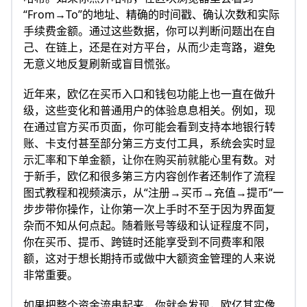
“From→To”的地址、精确的时间戳、确认次数和实际
手续费金额。通过这些数据，你可以判断问题出在自
己、在链上，还是在对方平台，从而少走弯路，避免
无意义地反复刷新或盲目慌张。
近年来，欧亿在买币入口和钱包功能上也一直在做升
级，这些变化和普通用户的体验息息相关。例如，现
在通过官方买币页面，你可能会看到支持本地银行转
账、卡支付甚至部分第三方支付工具，系统会实时显
示汇率和下单金额，让你在购买前就能心里有数。对
于新手，欧亿和很多第三方内容创作者还制作了流程
图式教程和视频演示，从“注册→买币→充值→提币”一
步步带你操作，让你第一次上手时不至于因为界面复
杂而不知从何点起。随着账号等级和认证程度不同，
你在买币、提币、跨链时还能享受到不同费率和限
额，这对于想长期持币或做中大额资金管理的人来说
非常重要。
如果把整个资金流串起来，你就会发现，欧亿其实像